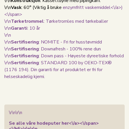
\r\n
Konstruksjon
: Kassettdyne med pipingkant
\r\n
Vask
: 60°
(Viktig å bruke
enzymfritt vaskemiddel<\/a>)
<\/span>
\r\n
Tørketrommel
: Tørketromles med tørkeballer
\r\n
Garanti
: 10 år
\r\n
\r\n
Sertifisering
: NOMITE - Fri for husstøvmidd
\r\n
Sertifisering
: Downafresh - 100% rene dun
\r\n
Sertifisering
: Down pass - Høyeste dyreetiske forhold
\r\n
Sertifisering
: STANDARD 100 by OEKO-TEX®
(1176 194). Din garanti for at produktet er fri for
helseskadelig kjemi.
\r\n\r\n
Se alle våre hodeputer her<\/a><\/span>
<\/h6>\r\n\r\n