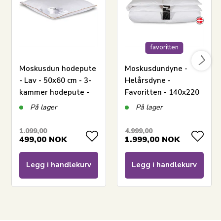
favoritten
Moskusdun hodepute
Moskusdundyne -
- Lav - 50x60 cm - 3-
Helårsdyne -
kammer hodepute -
Favoritten - 140x220
Borg Living
cm - Beste dundyne-
På lager
På lager
tilbud på moskusdun
1.099,00
4.999,00
499,00
NOK
1.999,00
NOK
Legg i handlekurv
Legg i handlekurv