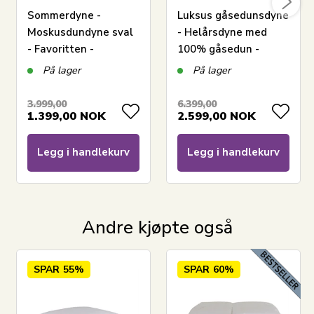
Sommerdyne -
Luksus gåsedunsdyne
Moskusdundyne sval
- Helårsdyne med
- Favoritten -
100% gåsedun -
140x200 cm - Beste
140x200 cm - Borg
På lager
På lager
dundyne-tilbud på
Living Gulddynen
moskusdun
LEGG I KURV
3.999,00
6.399,00
1.399,00
NOK
2.599,00
NOK
Les vår dyneguide
Legg i handlekurv
Legg i handlekurv
Les om vedlikehold av dyner og puter
Se vårt store utvalg av puter
Har du spørsmål om produktet?
Andre kjøpte også
SPAR
55%
SPAR
60%