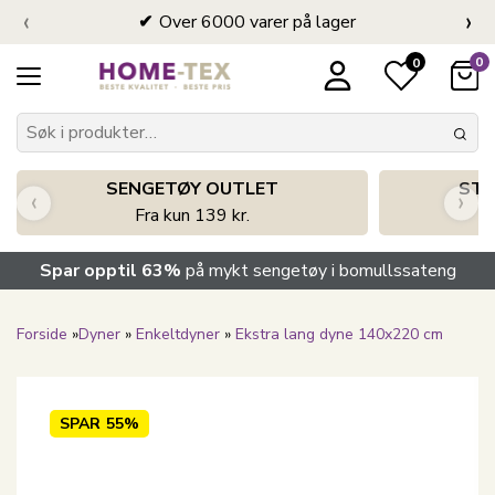
‹
›
Over 6000 varer på lager
0
0
SENGETØY OUTLET
STO
‹
›
Fra kun 139 kr.
Spar opptil 63%
på mykt sengetøy i bomullssateng
Forside
»
Dyner
»
Enkeltdyner
»
Ekstra lang dyne 140x220 cm
SPAR
55%