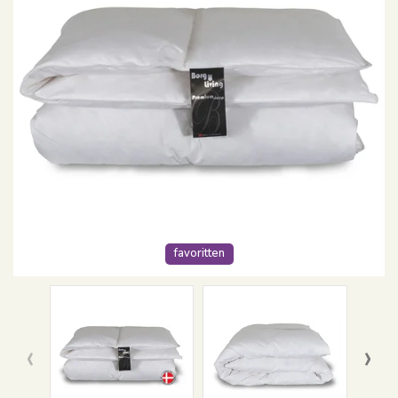
favoritten
‹
›