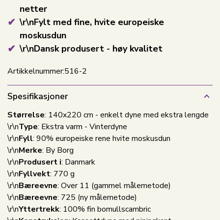
netter
\r\nFylt med fine, hvite europeiske
moskusdun
\r\nDansk produsert - høy kvalitet
Artikkelnummer:
516-2
Spesifikasjoner
Størrelse
: 140x220 cm - enkelt dyne med ekstra lengde
\r\n
Type
: Ekstra varm - Vinterdyne
\r\n
Fyll
: 90% europeiske rene hvite moskusdun
\r\n
Merke
: By Borg
\r\n
Produsert i
: Danmark
\r\n
Fyllvekt
: 770 g
\r\n
Bæreevne
: Over 11 (gammel målemetode)
\r\n
Bæreevne
: 725 (ny målemetode)
\r\n
Yttertrekk
: 100% fin bomullscambric