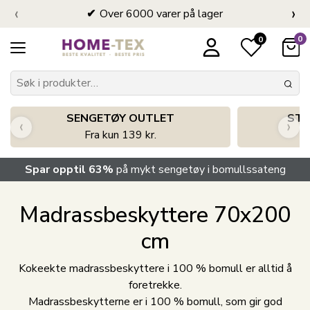
‹
›
Over 6000 varer på lager
0
0
SENGETØY OUTLET
STO
‹
›
Fra kun 139 kr.
Spar opptil 63%
på mykt sengetøy i bomullssateng
Madrassbeskyttere 70x200
cm
Kokeekte madrassbeskyttere i 100 % bomull er alltid å
foretrekke.
Madrassbeskytterne er i 100 % bomull, som gir god