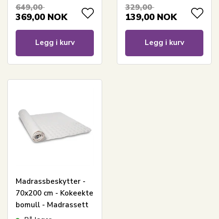
100% Oeko-tex
madrassbeskytter
649,00
329,00
bomull
369,00
NOK
139,00
NOK
Legg i kurv
Legg i kurv
Madrassbeskytter -
70x200 cm - Kokeekte
bomull - Madrassett
nordisk tekstil