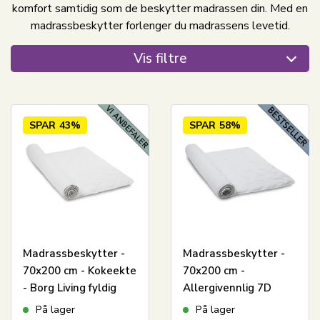
komfort samtidig som de beskytter madrassen din. Med en
madrassbeskytter forlenger du madrassens levetid.
Vis filtre
SPAR
43%
SPAR
58%
Madrassbeskytter -
Madrassbeskytter -
70x200 cm - Kokeekte
70x200 cm -
- Borg Living fyldig
Allergivennlig 7D
madrassbeskytter i
mikrofiber - Zen Sleep
På lager
På lager