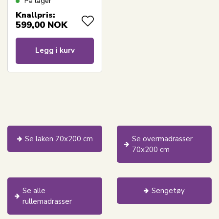
På lager
Knallpris:
599,00
NOK
Legg i kurv
Se laken 70x200 cm
Se overmadrasser
70x200 cm
Se alle
Sengetøy
rullemadrasser