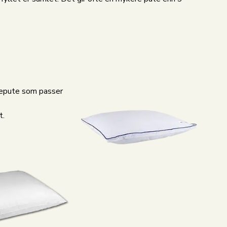
odepute som passer
t.