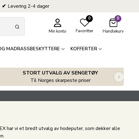
Levering 2-4 dager
0
0
Favoritter
Min konto
Handlekurv
OG MADRASSBESKYTTERE
KOFFERTER
STORT UTVALG AV SENGETØY
›
Til Norges skarpeste priser
X har vi et bredt utvalg av hodeputer, som dekker alle
n.