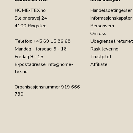
HOME-TEX.no
Handelsbetingelser
Sleipnersvej 24
Informasjonskapsler
4100 Ringsted
Personvern
Om oss
Telefon:
+45 69 15 86 68
Ubegrenset returret
Mandag - torsdag: 9 - 16
Rask levering
Fredag 9 - 15
Trustpilot
E-postadresse:
info@home-
Affiliate
tex.no
Organisasjonsnummer 919 666
730