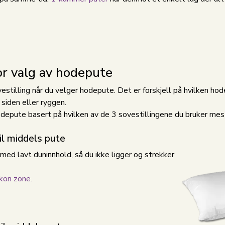
for valg av hodepute
vestilling når du velger hodepute. Det er forskjell på hvilken h
siden eller ryggen.
hodepute basert på hvilken av de 3 sovestillingene du bruker mes
il middels pute
d lavt duninnhold, så du ikke ligger og strekker
kon zone.