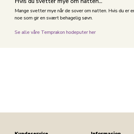
Hvis du svetter mye om natten...
Mange svetter mye når de sover om natten. Hvis du er en
noe som gir en svært behagelig søvn.
Se alle våre Temprakon hodeputer her
Kundeservice
Informasjon