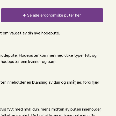
Se alle ergonomiske puter her
rt om valget av din nye hodepute.
er hodepute. Hodeputer kommer med ulike typer fyll og
 hodeputer enn kvinner og barn.
er inneholder en blanding av dun og småfjær, fordi fjær
igvis fylt med myk dun, mens midten av puten inneholder
 fyllet er samlet. Det gir ofte en mykere pute enn 3-