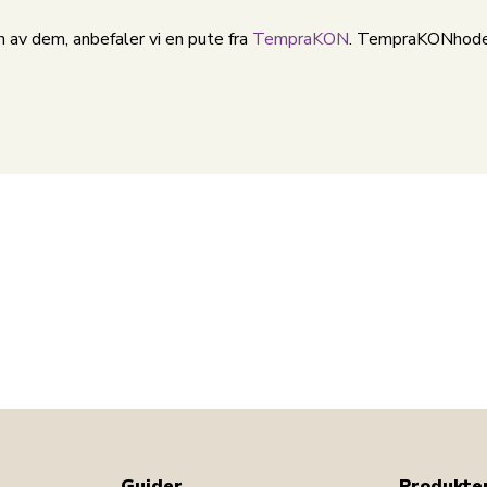
 av dem, anbefaler vi en pute fra
TempraKON
. TempraKONhodep
Guider
Produkte