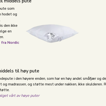
til middels pute
epute som
m hodet og
.
is den ikke
elge en
en.
fra Nordic
middels til høy pute
odepute i den høyere enden, som har en høy andel småfjær og derf
 og madrassen, og støtte mest under nakken, ikke skulderen. Rygg
tøtte.
alget vårt av høye puter