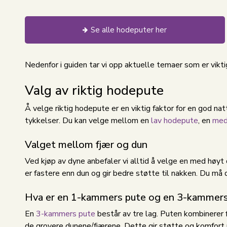
Se alle hodeputer her
Nedenfor i guiden tar vi opp aktuelle temaer som er vikt
Valg av riktig hodepute
Å velge riktig hodepute er en viktig faktor for en god n
tykkelser. Du kan velge mellom en
lav hodepute
, en
med
Valget mellom fjær og dun
Ved kjøp av dyne anbefaler vi alltid å velge en med høyt
er fastere enn dun og gir bedre støtte til nakken. Du må
Hva er en 1-kammers pute og en 3-kammers
En
3-kammers pute
består av tre lag. Puten kombinerer 
de grovere dunene/fjærene. Dette gir støtte og komfort