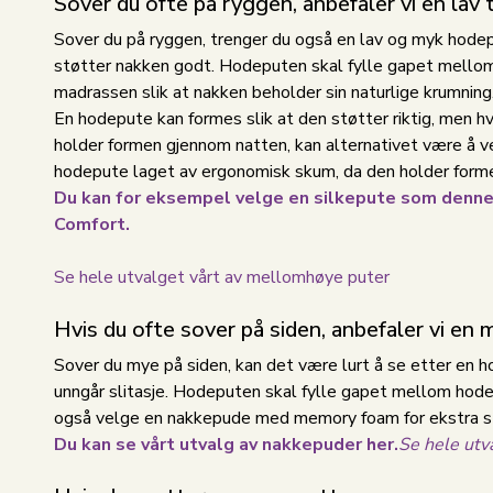
Sover du ofte på ryggen, anbefaler vi en lav 
Sover du på ryggen, trenger du også en lav og myk hod
støtter nakken godt. Hodeputen skal fylle gapet mello
madrassen slik at nakken beholder sin naturlige krumning
En hodepute kan formes slik at den støtter riktig, men hv
holder formen gjennom natten, kan alternativet være å v
hodepute laget av ergonomisk skum, da den holder form
Du kan for eksempel velge en silkepute som denne 
Comfort.
Se hele utvalget vårt av mellomhøye puter
Hvis du ofte sover på siden, anbefaler vi en 
Sover du mye på siden, kan det være lurt å se etter en h
unngår slitasje. Hodeputen skal fylle gapet mellom hodet
også velge en nakkepude med memory foam for ekstra s
Du kan se vårt utvalg av nakkepuder her.
Se hele utv