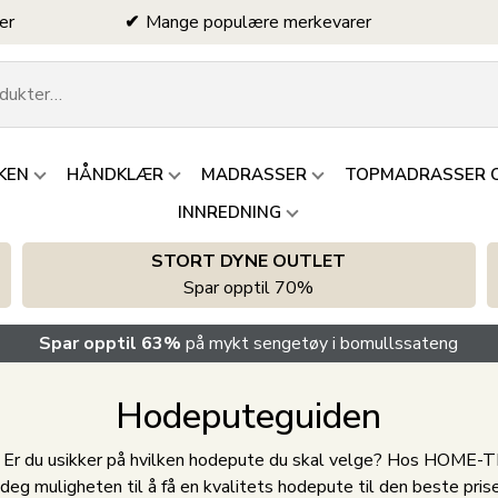
er
Mange populære merkevarer
KEN
HÅNDKLÆR
MADRASSER
TOPMADRASSER 
INNREDNING
STORT DYNE OUTLET
Spar opptil 70%
Spar opptil 63%
på mykt sengetøy i bomullssateng
Hodeputeguiden
? Er du usikker på hvilken hodepute du skal velge? Hos HOME-TE
eg muligheten til å få en kvalitets hodepute til den beste prise