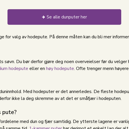
Se alle dunputer her
ige for valg av hodepute. På denne måten kan du bli mer informe
atts søvn. Du bør derfor gjøre deg noen overveielser før du velg
ium hodepute
eller en
høy hodepute
. Ofte trenger menn høyere
 duninnhold. Med hodeputer er det annerledes. De fleste hodeput
 derfor ikke la deg skremme av at det er småfjær i hodeputen.
 pute?
fordelene med dun og fjær samtidig. De ytterste lagene er vanl
 på samme tid.
1-kammer puter
har derimot et enkelt lag der alt