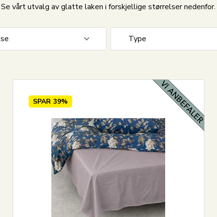
Se vårt utvalg av glatte laken i forskjellige størrelser nedenfor.
lse
Type
0 cm
2
Glatt laken
0 cm
2
SPAR
39%