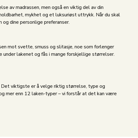
telse av madrassen, men også en viktig del av din
 holdbarhet, mykhet og et luksuriøst uttrykk. Når du skal
n og dine personlige preferanser.
en mot svette, smuss og slitasje, noe som forlenger
 under lakenet og fås i mange forskjellige størrelser.
 Det viktigste er å velge riktig størrelse, type og
og mer enn 12 laken-typer – vi forstår at det kan være