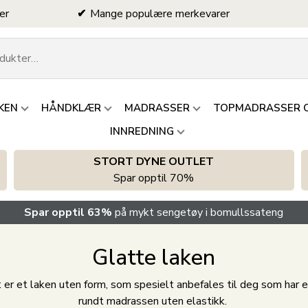
er
Mange populære merkevarer
KEN
HÅNDKLÆR
MADRASSER
TOPMADRASSER 
INNREDNING
STORT DYNE OUTLET
Spar opptil 70%
Spar opptil 63%
på mykt sengetøy i bomullssateng
Glatte laken
t er et laken uten form, som spesielt anbefales til deg som har
rundt madrassen uten elastikk.