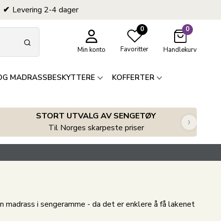
Levering 2-4 dager
0
0
Favoritter
Min konto
Handlekurv
OG MADRASSBESKYTTERE
KOFFERTER
STORT UTVALG AV SENGETØY
›
Til Norges skarpeste priser
 en madrass i sengeramme - da det er enklere å få lakenet