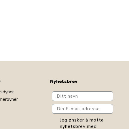
r
Nyhetsbrev
rsdyner
Ditt navn
merdyner
Din E-mail adresse
GDPR consent
Jeg ønsker å motta
nyhetsbrev med