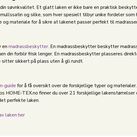
din søvnkvalitet. Et glatt laken er ikke bare en praktisk beskyt
mullssatin og silke, som hver spesielt tilbyr unike fordeler som
e og materiale for å sikre at lakenet passer perfekt til madrasse
v en
madrassbeskytter
. En madrassbeskytter beskytter madrass
en din forblir frisk lenger. En madrassbeskytter plasseres direkte
sitter sikkert på plass uten å gli rundt.
n-guide
for å få oversikt over de forskjellige typer og materialer.
 Hos HOME-TEX.no finner du over 21 forskjellige lakenstørrelser 
det perfekte laken.
av laken her