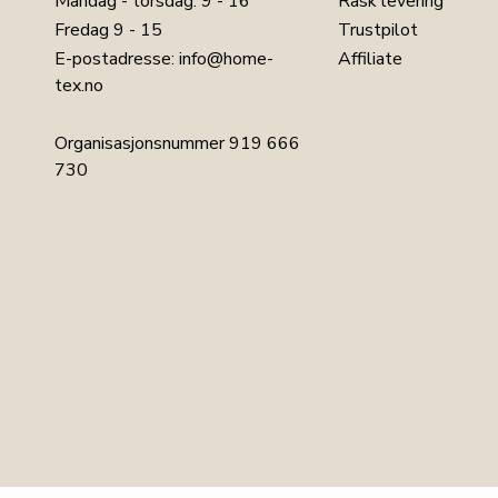
Mandag - torsdag: 9 - 16
Rask levering
Fredag 9 - 15
Trustpilot
E-postadresse:
info@home-
Affiliate
tex.no
Organisasjonsnummer 919 666
730