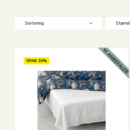
Sortering
Større
Standardvisning
150x25
Pris stigende
240x26
Pris fallende
SPAR
30%
Nyeste
Mest solgt
Største besparelse