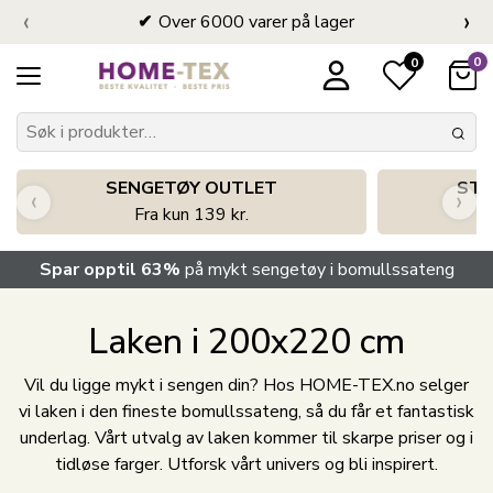
‹
›
Over 6000 varer på lager
0
0
SENGETØY OUTLET
STO
‹
›
Fra kun 139 kr.
Spar opptil 63%
på mykt sengetøy i bomullssateng
Laken i 200x220 cm
Vil du ligge mykt i sengen din? Hos HOME-TEX.no selger
vi laken i den fineste bomullssateng, så du får et fantastisk
underlag. Vårt utvalg av laken kommer til skarpe priser og i
tidløse farger. Utforsk vårt univers og bli inspirert.