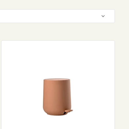
999
NOK