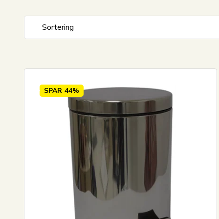
Sortering
Standardvisning
Pris stigende
Pris fallende
SPAR
44%
Nyeste
Mest solgt
Største besparelse