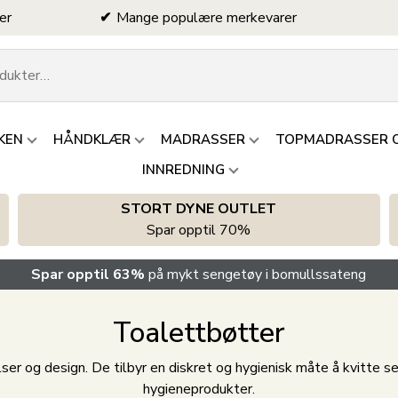
er
Mange populære merkevarer
KEN
HÅNDKLÆR
MADRASSER
TOPMADRASSER 
INNREDNING
STORT DYNE OUTLET
Spar opptil 70%
Spar opptil 63%
på mykt sengetøy i bomullssateng
Toalettbøtter
relser og design. De tilbyr en diskret og hygienisk måte å kvitte
hygieneprodukter.