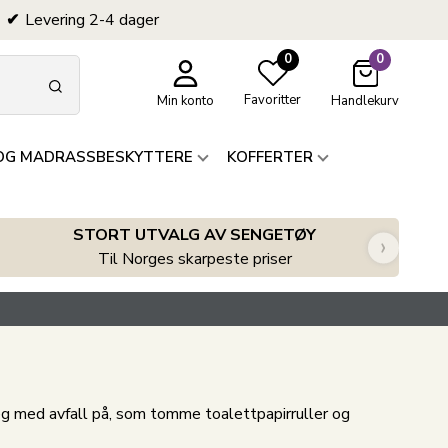
Levering 2-4 dager
0
0
Favoritter
Min konto
Handlekurv
OG MADRASSBESKYTTERE
KOFFERTER
STORT UTVALG AV SENGETØY
›
Til Norges skarpeste priser
 seg med avfall på, som tomme toalettpapirruller og