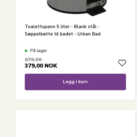
Toalettspann 5 liter - Blank stål -
Søppelbøtte til badet - Urban Bad
På lager
679,00
379,00
NOK
Legg i kurv