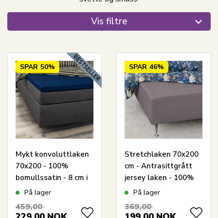
Vis filtre
SPAR
50%
SPAR
46%
Mykt konvoluttlaken
Stretchlaken 70x200
70x200 - 100%
cm - Antrasittgrått
bomullssatin - 8 cm i
jersey laken - 100%
høyden - Blått laken
bomull - Formsydd
På lager
På lager
til overmadrass - By
laken til madrass
459,00
369,00
Night satin laken
229,00
NOK
199,00
NOK