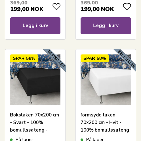
369,00
369,00
199,00
NOK
199,00
NOK
Legg i kurv
Legg i kurv
SPAR
58%
SPAR
58%
Bokslaken 70x200 cm
formsydd laken
- Svart - 100%
70x200 cm - Hvit -
bomullssateng -
100% bomullssateng
formsydd laken til
- formsydd laken til
På lager
På lager