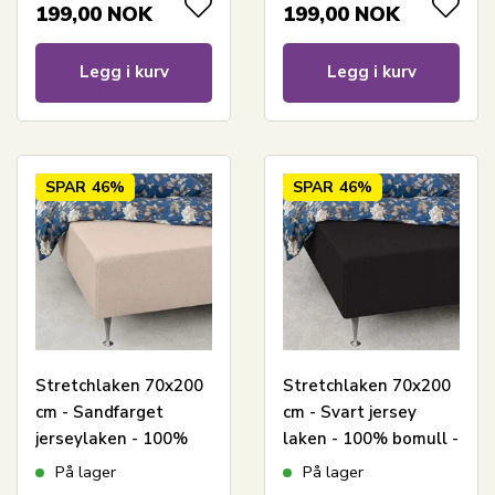
199,00
NOK
199,00
NOK
Legg i kurv
Legg i kurv
SPAR
46%
SPAR
46%
Stretchlaken 70x200
Stretchlaken 70x200
cm - Sandfarget
cm - Svart jersey
jerseylaken - 100%
laken - 100% bomull -
bomull - Formsydd
Formsydd laken til
På lager
På lager
laken til madrass
madrass