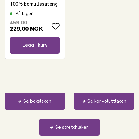
100% bomullssateng
- Laken til
På lager
overmadrass
459,00
229,00
NOK
Legg i kurv
Se bokslaken
Se konvoluttlaken
Se stretchlaken