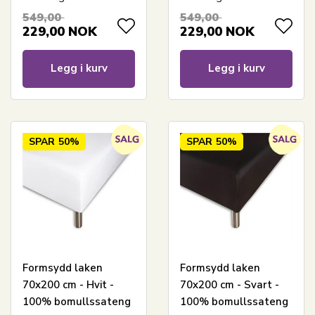
madrass
madrass
549,00
549,00
229,00
NOK
229,00
NOK
Legg i kurv
Legg i kurv
SPAR
50%
SPAR
50%
Formsydd laken
Formsydd laken
70x200 cm - Hvit -
70x200 cm - Svart -
100% bomullssateng
100% bomullssateng