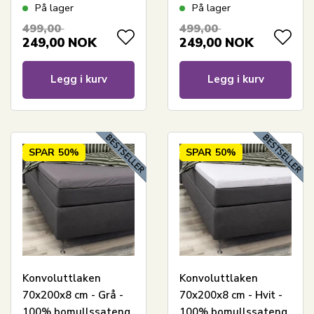
- formsydde laken til
- formsydde laken til
På lager
På lager
madrass
madrass
499,00
499,00
249,00
NOK
249,00
NOK
Legg i kurv
Legg i kurv
SPAR
50%
SPAR
50%
Konvoluttlaken
Konvoluttlaken
70x200x8 cm - Grå -
70x200x8 cm - Hvit -
100% bomullssateng
100% bomullssateng