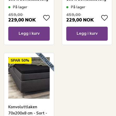
- Laken til
- Laken til
På lager
På lager
overmadrass
overmadrass
459,00
459,00
229,00
NOK
229,00
NOK
Legg i kurv
Legg i kurv
SPAR
50%
Konvoluttlaken
70x200x8 cm - Sort -