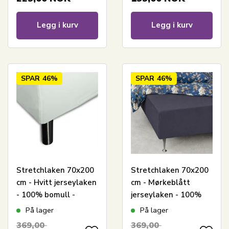
Legg i kurv
Legg i kurv
SPAR
46%
SPAR
46%
Stretchlaken 70x200
Stretchlaken 70x200
cm - Hvitt jerseylaken
cm - Mørkeblått
- 100% bomull -
jerseylaken - 100%
Formsydd laken til
bomull - Formsydd
På lager
På lager
madrass
laken til madrass
369,00
369,00