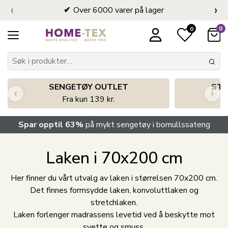
‹
›
Over 6000 varer på lager
0
0
SENGETØY OUTLET
STO
‹
›
Fra kun 139 kr.
Spar opptil 63%
på mykt sengetøy i bomullssateng
Laken i 70x200 cm
Her finner du vårt utvalg av laken i størrelsen 70x200 cm.
Det finnes formsydde laken, konvoluttlaken og
stretchlaken.
Laken forlenger madrassens levetid ved å beskytte mot
svette og smuss.