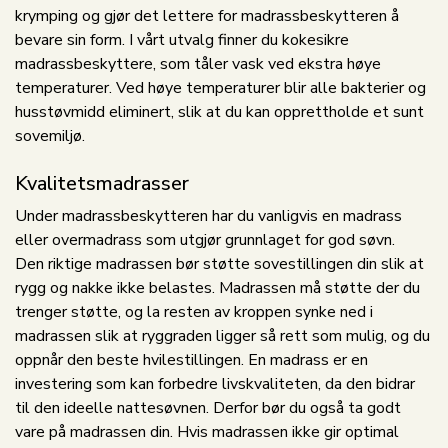
krymping og gjør det lettere for madrassbeskytteren å
bevare sin form. I vårt utvalg finner du kokesikre
madrassbeskyttere, som tåler vask ved ekstra høye
temperaturer. Ved høye temperaturer blir alle bakterier og
husstøvmidd eliminert, slik at du kan opprettholde et sunt
sovemiljø.
Kvalitetsmadrasser
Under madrassbeskytteren har du vanligvis en madrass
eller overmadrass som utgjør grunnlaget for god søvn.
Den riktige madrassen bør støtte sovestillingen din slik at
rygg og nakke ikke belastes. Madrassen må støtte der du
trenger støtte, og la resten av kroppen synke ned i
madrassen slik at ryggraden ligger så rett som mulig, og du
oppnår den beste hvilestillingen. En madrass er en
investering som kan forbedre livskvaliteten, da den bidrar
til den ideelle nattesøvnen. Derfor bør du også ta godt
vare på madrassen din. Hvis madrassen ikke gir optimal