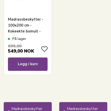
Madrassbeskytter -
100x200 cm -
Kokeekte bomull -
Madrassett nordisk
På lager
tekstil
699,00
549,00
NOK
Legg i kurv
Madrassbeskytter
Madrassbeskytter