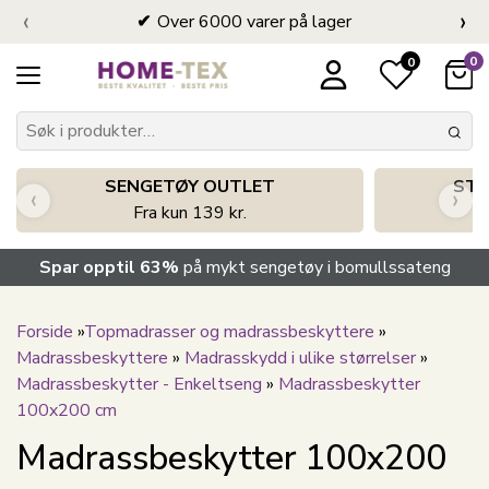
‹
›
Over 6000 varer på lager
0
0
SENGETØY OUTLET
STO
‹
›
Fra kun 139 kr.
Spar opptil 63%
på mykt sengetøy i bomullssateng
Forside
»
Topmadrasser og madrassbeskyttere
»
Madrassbeskyttere
»
Madrasskydd i ulike størrelser
»
Madrassbeskytter - Enkeltseng
»
Madrassbeskytter
100x200 cm
Madrassbeskytter 100x200