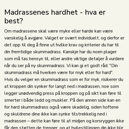
Madrassenes hardhet - hva er
best?
Om madrassene skal være myke eller harde kan være
vanskelig å avgjøre. Valget er svært individuelt, og derfor er
det opp til deg å finne ut hvilke krav og kriterier du har til
din fremtidige skummadrass. Kanskje har du noen plager
som må tas hensyn til, eller andre viktige detaljer å vurdere
når du ser på ny skummadrass. Vi kan gi et godt råd: "Din
skummadrass må hverken være for myk eller for hard".
Hvis du velger en skummadrass som er for myk, risikerer du
at kroppen din synker for langt ned i madrassen, noe som
legger unødvendig press på kroppen og på sikt kan føre til
smerter i både ledd og muskler. På den annen side kan en
for hard skummadrass også være skadelig, siden hoftene
og skuldrene dine ikke kan synke tilstrekkelig ned i
madrassen – dette kan føre til at midjen og korsryggen ikke
får den støtten de trenger, og at hvilestillingen din ikke blir