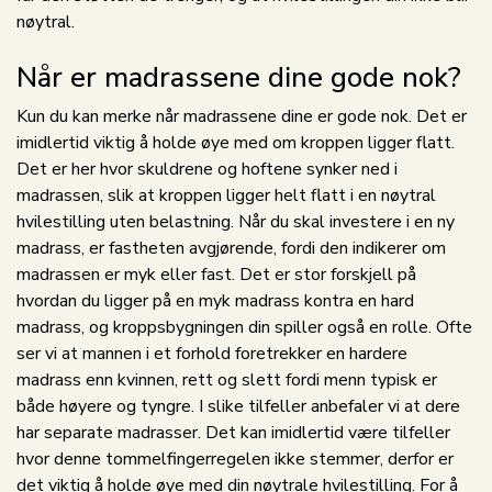
nøytral.
Når er madrassene dine gode nok?
Kun du kan merke når madrassene dine er gode nok. Det er
imidlertid viktig å holde øye med om kroppen ligger flatt.
Det er her hvor skuldrene og hoftene synker ned i
madrassen, slik at kroppen ligger helt flatt i en nøytral
hvilestilling uten belastning. Når du skal investere i en ny
madrass, er fastheten avgjørende, fordi den indikerer om
madrassen er myk eller fast. Det er stor forskjell på
hvordan du ligger på en myk madrass kontra en hard
madrass, og kroppsbygningen din spiller også en rolle. Ofte
ser vi at mannen i et forhold foretrekker en hardere
madrass enn kvinnen, rett og slett fordi menn typisk er
både høyere og tyngre. I slike tilfeller anbefaler vi at dere
har separate madrasser. Det kan imidlertid være tilfeller
hvor denne tommelfingerregelen ikke stemmer, derfor er
det viktig å holde øye med din nøytrale hvilestilling. For å