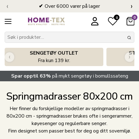
‹
›
Over 6000 varer på lager
0
0
SENGETØY OUTLET
STO
‹
›
Fra kun 139 kr.
Spar opptil 63%
på mykt sengetøy i bomullssateng
Springmadrasser 80x200 cm
Her finner du forskjellige modeller av springmadrasser i
80x200 cm - springmadrasser brukes ofte i sengerammer,
køyesenger og regulerbare senger.
Finn designet som passer best for deg og ditt sovemiljø.