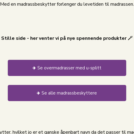
Med en madrassbeskytter forlenger du levetiden til madrassen.
Stille side - her venter vi på nye spennende produkter 🪄
Se overmadrasser med u-splitt
Se alle madrassbeskyttere
er, hvilket jo er et ganske åpenbart navn da det passer til m