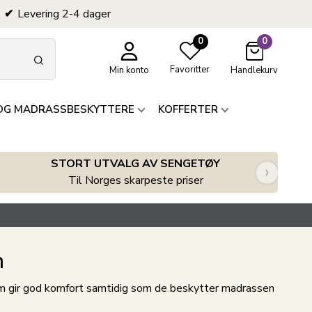
Levering 2-4 dager
0
0
Favoritter
Min konto
Handlekurv
OG MADRASSBESKYTTERE
KOFFERTER
STORT UTVALG AV SENGETØY
›
Til Norges skarpeste priser
m
m gir god komfort samtidig som de beskytter madrassen