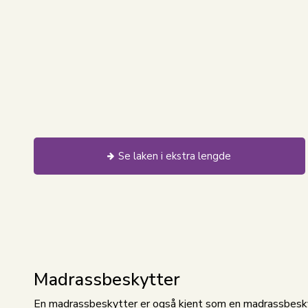
Se laken i ekstra lengde
Madrassbeskytter
En madrassbeskytter er også kjent som en madrassbeskytt