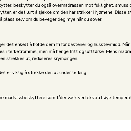
tter, beskytter du også overmadrassen mot fuktighet, smuss og
ter, er det lurt å sjekke om den har strikker i hjørnene. Disse 
å plass selv om du beveger deg mye når du sover.
r det enkelt å holde dem fri for bakterier og husstøvmidd. Når
es i tørketrommel, men må henge fritt og lufttørke. Mens madras
en strekkes ut, reduseres krympingen.
 er viktig å strekke den ut under tørking.
nne madrassbeskyttere som tåler vask ved ekstra høye temperatu