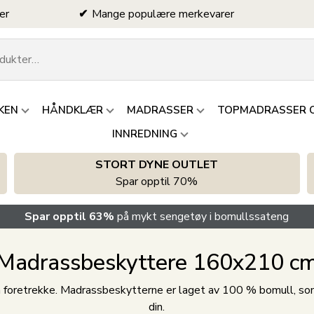
er
Mange populære merkevarer
KEN
HÅNDKLÆR
MADRASSER
TOPMADRASSER 
INNREDNING
STORT DYNE OUTLET
Spar opptil 70%
Spar opptil 63%
på mykt sengetøy i bomullssateng
Madrassbeskyttere 160x210 c
å foretrekke. Madrassbeskytterne er laget av 100 % bomull, so
din.