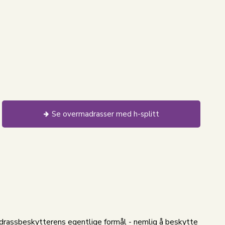
Se overmadrasser med h-splitt
adrassbeskytterens egentlige formål - nemlig å beskytte