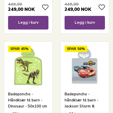
bomull
449,00
449,00
249,00
NOK
249,00
NOK
Legg i kurv
Legg i kurv
SPAR
45%
SPAR
56%
Badeponcho -
Badeponcho -
Håndklær til barn -
håndklær til barn -
Dinosaur - 50x100 cm
Jackson Storm &
- 100% bomull
McQueen - 50x100 cm