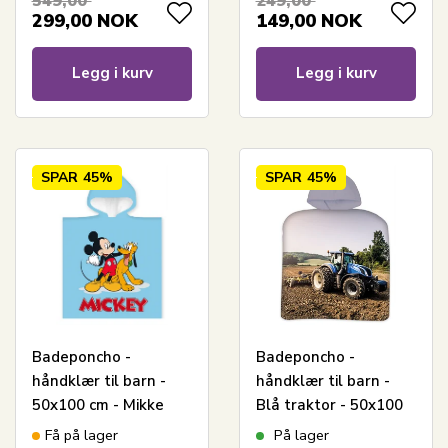
549,00
249,00
299,00
NOK
149,00
NOK
Legg i kurv
Legg i kurv
SPAR
45%
SPAR
45%
Badeponcho -
Badeponcho -
håndklær til barn -
håndklær til barn -
50x100 cm - Mikke
Blå traktor - 50x100
Mus og Pluto - 100%
cm - 100% bomull
Få på lager
På lager