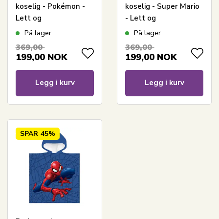
koselig - Pokémon -
koselig - Super Mario
Lett og
- Lett og
hurtigtørkende
hurtigtørkende
På lager
På lager
barneponcho for barn
barneponcho for barn
369,00
369,00
199,00
NOK
199,00
NOK
Legg i kurv
Legg i kurv
SPAR
45%