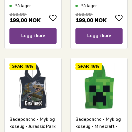
hurtigtørkende
hurtigtørkende
På lager
På lager
barneponcho for barn
barneponcho for barn
369,00
369,00
199,00
NOK
199,00
NOK
Legg i kurv
Legg i kurv
SPAR
46%
SPAR
46%
Badeponcho - Myk og
Badeponcho - Myk og
koselig - Jurassic Park
koselig - Minecraft -