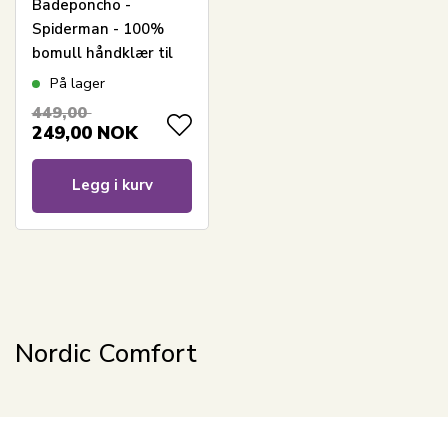
Badeponcho -
Spiderman - 100%
bomull håndklær til
barn - 50x100 cm-
På lager
449,00
249,00
NOK
Legg i kurv
Nordic Comfort