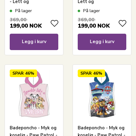
- Lett og
Lett og
hurtigtørkende
hurtigtørkende
På lager
På lager
barneponcho for barn
barneponcho for barn
369,00
369,00
199,00
NOK
199,00
NOK
Legg i kurv
Legg i kurv
SPAR
46%
SPAR
46%
Badeponcho - Myk og
Badeponcho - Myk og
koselig - Paw Patrol -
koselig - Paw Patrol -