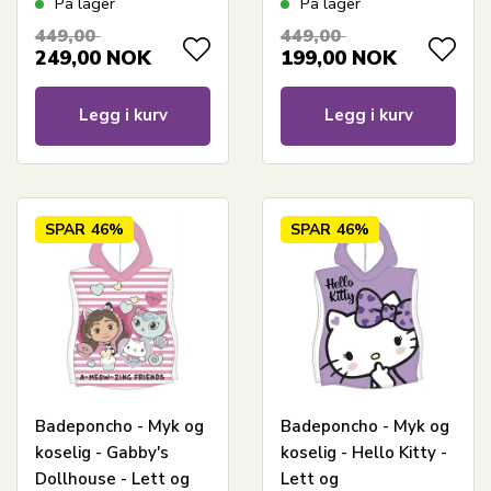
På lager
På lager
- 100% bomull
449,00
449,00
249,00
NOK
199,00
NOK
Legg i kurv
Legg i kurv
SPAR
46%
SPAR
46%
Badeponcho - Myk og
Badeponcho - Myk og
koselig - Gabby's
koselig - Hello Kitty -
Dollhouse - Lett og
Lett og