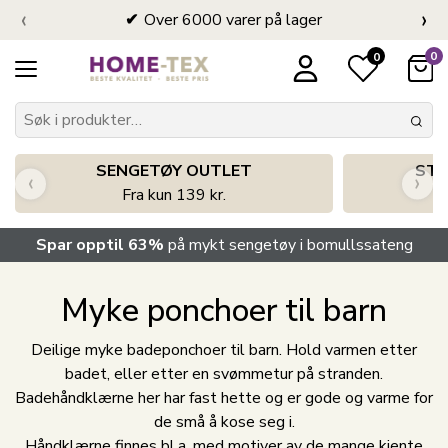
‹
›
Over 6000 varer på lager
0
0
SENGETØY OUTLET
STO
‹
›
Fra kun 139 kr.
Spar opptil 63%
på mykt sengetøy i bomullssateng
Myke ponchoer til barn
Deilige myke badeponchoer til barn. Hold varmen etter
badet, eller etter en svømmetur på stranden.
Badehåndklærne her har fast hette og er gode og varme for
de små å kose seg i.
Håndklærne finnes bl.a. med motiver av de mange kjente