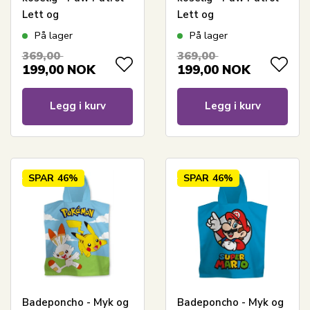
Lett og
Lett og
hurtigtørkende
hurtigtørkende
På lager
På lager
barneponcho for barn
barneponcho for barn
369,00
369,00
199,00
NOK
199,00
NOK
Legg i kurv
Legg i kurv
SPAR
46%
SPAR
46%
Badeponcho - Myk og
Badeponcho - Myk og