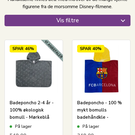
figurene fra de morsomme Disney-filmene.
Vis filtre
SPAR
46%
SPAR
40%
Badeponcho 2-4 år -
Badeponcho - 100 %
100% økologisk
mykt bomulls
bomull - Mørkeblå
badehåndkle -
med stjerner - Müsli
50x100 cm - FC
På lager
På lager
By Green Cotton
Barcelona håndkle