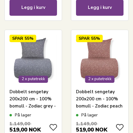
Legg i kurv
Legg i kurv
SPAR
55%
SPAR
55%
2 x putetrekk
2 x putetrekk
Dobbelt sengetøy
Dobbelt sengetøy
200x200 cm - 100%
200x200 cm - 100%
bomull - Zodiac grey -
bomull - Zodiac peach
Vendbart med
- Vendbart med
På lager
På lager
stjerner
stjerner
1.149,00
1.149,00
519,00
NOK
519,00
NOK