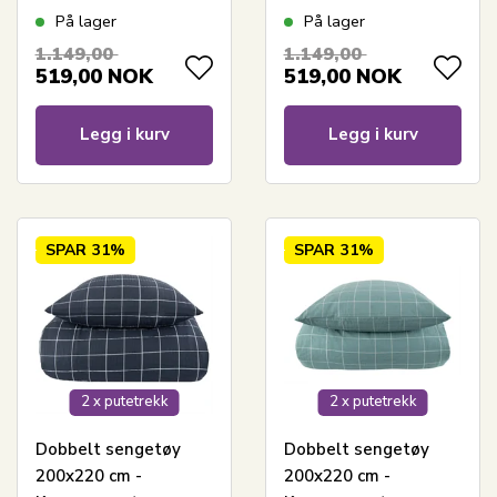
med grønt harlequin-
med grønt harlequin-
På lager
På lager
design
design
1.149,00
1.149,00
519,00
NOK
519,00
NOK
Legg i kurv
Legg i kurv
SPAR
31%
SPAR
31%
2 x putetrekk
2 x putetrekk
Dobbelt sengetøy
Dobbelt sengetøy
200x220 cm -
200x220 cm -