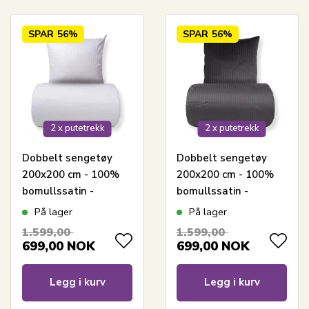
SPAR
56%
SPAR
56%
2 x putetrekk
2 x putetrekk
Dobbelt sengetøy
Dobbelt sengetøy
200x200 cm - 100%
200x200 cm - 100%
bomullssatin -
bomullssatin -
Klassiske hvite striper
Klassiske mørkegrå
På lager
På lager
striper
1.599,00
1.599,00
699,00
NOK
699,00
NOK
Legg i kurv
Legg i kurv