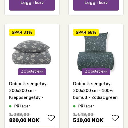
Legg i kurv
Legg i kurv
SPAR
31%
SPAR
55%
2 x putetrekk
2 x putetrekk
Dobbelt sengetøy
Dobbelt sengetøy
200x200 cm -
200x200 cm - 100%
Kreppsengetøy -
bomull - Zodiac green
100% bomullskrepp -
- Vendbart med
På lager
På lager
Grått blomsterprint
stjerner
1.299,00
1.149,00
899,00
NOK
519,00
NOK