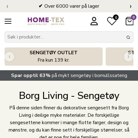
‹
›
Over 6000 varer på lager
0
0
SENGETØY OUTLET
STO
‹
›
Fra kun 139 kr.
Spar opptil 63%
på mykt sengetøy i bomullssateng
Borg Living - Sengetøy
På denne siden finner du dekorative sengesett fra Borg
Living i deilige myke materialer. De forskjellige
sengesettene kommer i mange flotte farger, design og
mønstre, og du kan finne sett i forskjellige størrelser, så
det er noe for hele familien.