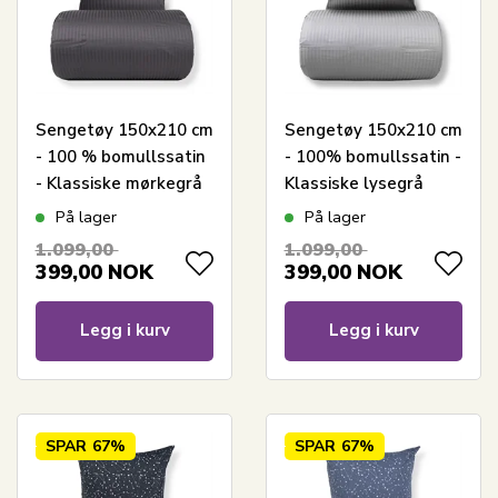
Sengetøy 150x210 cm
Sengetøy 150x210 cm
- 100 % bomullssatin
- 100% bomullssatin -
- Klassiske mørkegrå
Klassiske lysegrå
striper
striper
På lager
På lager
1.099,00
1.099,00
399,00
NOK
399,00
NOK
Legg i kurv
Legg i kurv
SPAR
67%
SPAR
67%