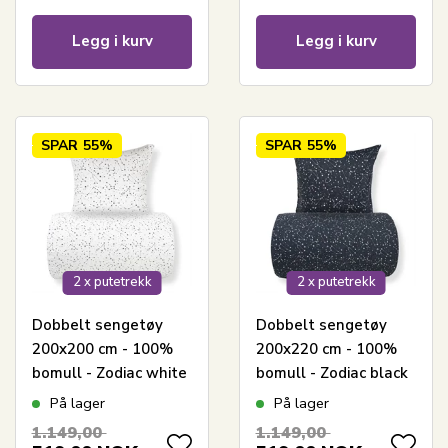
Legg i kurv
Legg i kurv
SPAR
55%
SPAR
55%
2 x putetrekk
2 x putetrekk
Dobbelt sengetøy
Dobbelt sengetøy
200x200 cm - 100%
200x220 cm - 100%
bomull - Zodiac white
bomull - Zodiac black
- Vendbar med
- Vendbar med
På lager
På lager
stjerner
stjerner
1.149,00
1.149,00