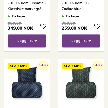
- 100% bomullssatin -
- 100% bomull -
Klassiske mørkegrå
Zodiac blue -
striper
Vendbart med
På lager
På lager
stjerner
999,00
799,00
349,00
NOK
259,00
NOK
Legg i kurv
Legg i kurv
SPAR
69%
SPAR
68%