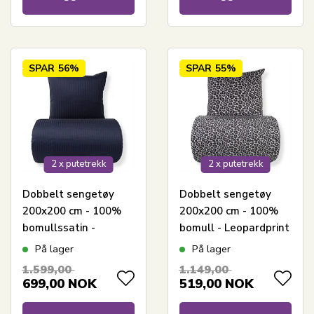
SPAR
56%
SPAR
55%
2 x putetrekk
2 x putetrekk
Dobbelt sengetøy
Dobbelt sengetøy
200x200 cm - 100%
200x200 cm - 100%
bomullssatin -
bomull - Leopardprint
Klassiske mørkeblå
På lager
På lager
striper
1.599,00
1.149,00
699,00
NOK
519,00
NOK