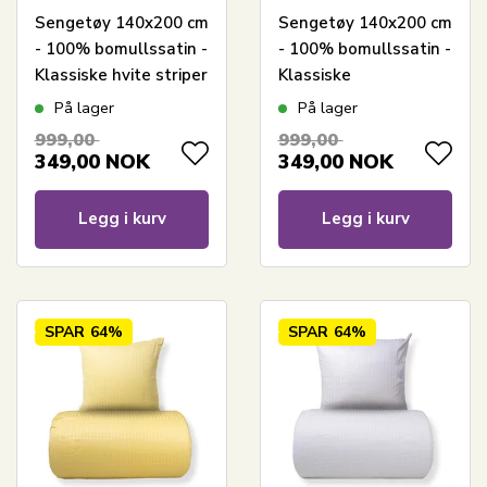
Sengetøy 140x200 cm
Sengetøy 140x200 cm
- 100% bomullssatin -
- 100% bomullssatin -
Klassiske hvite striper
Klassiske
okkerfargede striper
På lager
På lager
999,00
999,00
349,00
NOK
349,00
NOK
Legg i kurv
Legg i kurv
SPAR
64%
SPAR
64%