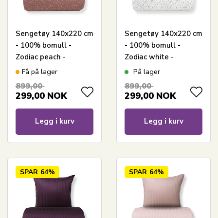
Sengetøy 140x220 cm
Sengetøy 140x220 cm
- 100% bomull -
- 100% bomull -
Zodiac peach -
Zodiac white -
Vendbart med
Vendbart med
Få på lager
På lager
stjerner
stjerner
899,00
899,00
299,00
NOK
299,00
NOK
Legg i kurv
Legg i kurv
SPAR
64%
SPAR
64%