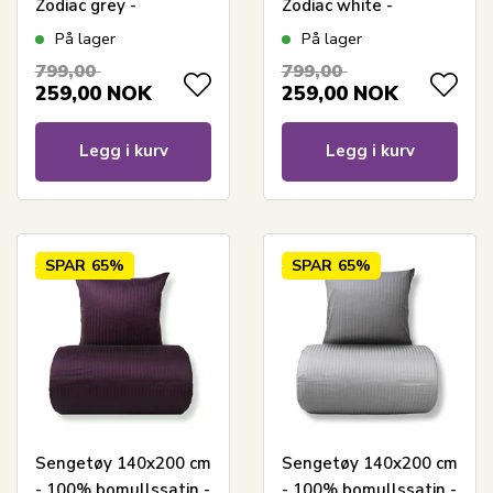
Zodiac grey -
Zodiac white -
Vendbart med
Vendbart med
På lager
På lager
stjerner
stjerner
799,00
799,00
259,00
NOK
259,00
NOK
Legg i kurv
Legg i kurv
SPAR
65%
SPAR
65%
Sengetøy 140x200 cm
Sengetøy 140x200 cm
- 100% bomullssatin -
- 100% bomullssatin -