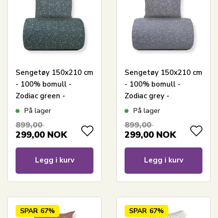
Sengetøy 150x210 cm
Sengetøy 150x210 cm
- 100% bomull -
- 100% bomull -
Zodiac green -
Zodiac grey -
Vendbart med
Vendbart med
På lager
På lager
stjerner
stjerner
899,00
899,00
299,00
NOK
299,00
NOK
Legg i kurv
Legg i kurv
SPAR
67%
SPAR
67%