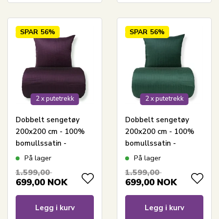
SPAR
56%
SPAR
56%
2 x putetrekk
2 x putetrekk
Dobbelt sengetøy
Dobbelt sengetøy
200x200 cm - 100%
200x200 cm - 100%
bomullssatin -
bomullssatin -
Klassiske lilla striper
Klassiske grønne
På lager
På lager
striper
1.599,00
1.599,00
699,00
NOK
699,00
NOK
Legg i kurv
Legg i kurv