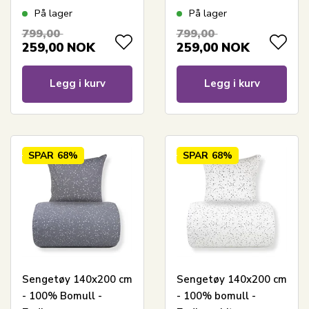
vendbart med
Vendbart med
På lager
På lager
stjerner
stjerner
799,00
799,00
259,00
NOK
259,00
NOK
Legg i kurv
Legg i kurv
SPAR
68%
SPAR
68%
Sengetøy 140x200 cm
Sengetøy 140x200 cm
- 100% Bomull -
- 100% bomull -