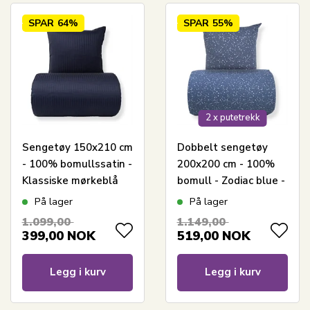
SPAR
64%
SPAR
55%
2 x putetrekk
Sengetøy 150x210 cm
Dobbelt sengetøy
- 100% bomullssatin -
200x200 cm - 100%
Klassiske mørkeblå
bomull - Zodiac blue -
striper
Vendbart med
På lager
På lager
stjerner
1.099,00
1.149,00
399,00
NOK
519,00
NOK
Legg i kurv
Legg i kurv