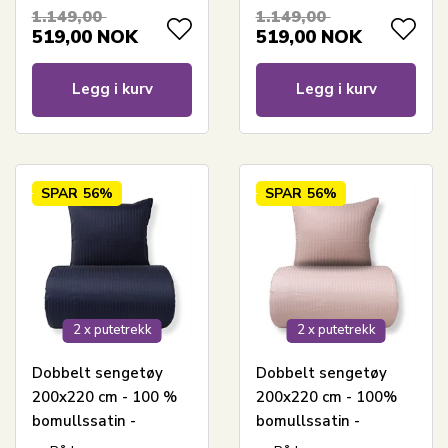
stjerner
1.149,00
1.149,00
519,00
NOK
519,00
NOK
Legg i kurv
Legg i kurv
SPAR
56%
SPAR
56%
2 x putetrekk
2 x putetrekk
Dobbelt sengetøy
Dobbelt sengetøy
200x220 cm - 100 %
200x220 cm - 100%
bomullssatin -
bomullssatin -
Klassiske mørkeblå
Klassiske lyserosa