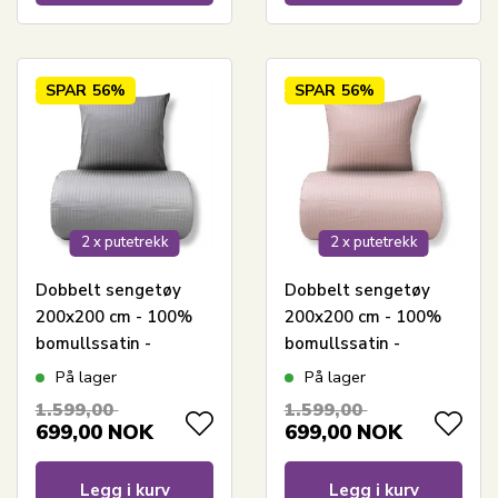
SPAR
56%
SPAR
56%
2 x putetrekk
2 x putetrekk
Dobbelt sengetøy
Dobbelt sengetøy
200x200 cm - 100%
200x200 cm - 100%
bomullssatin -
bomullssatin -
Klassiske lysegrå
Klassiske lyserosa
På lager
På lager
striper
striper
1.599,00
1.599,00
699,00
NOK
699,00
NOK
Legg i kurv
Legg i kurv