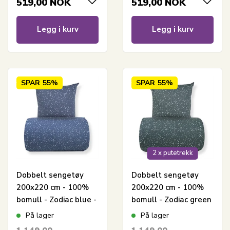
519,00
NOK
519,00
NOK
Legg i kurv
Legg i kurv
SPAR
55%
SPAR
55%
2 x putetrekk
Dobbelt sengetøy
Dobbelt sengetøy
200x220 cm - 100%
200x220 cm - 100%
bomull - Zodiac blue -
bomull - Zodiac green
Vendbart med
- Vendbart med
På lager
På lager
stjerner
stjerner