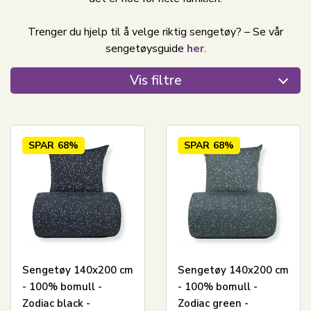
Trenger du hjelp til å velge riktig sengetøy? – Se vår
sengetøysguide
her
.
Vis filtre
SPAR
68%
SPAR
68%
Sengetøy 140x200 cm
Sengetøy 140x200 cm
- 100% bomull -
- 100% bomull -
Zodiac black -
Zodiac green -