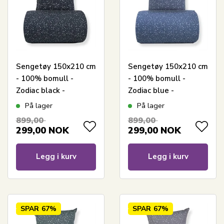
Sengetøy 150x210 cm
Sengetøy 150x210 cm
- 100% bomull -
- 100% bomull -
Zodiac black -
Zodiac blue -
Vendbart med
Vendbart med
På lager
På lager
stjerner
stjerner
899,00
899,00
299,00
NOK
299,00
NOK
Legg i kurv
Legg i kurv
SPAR
67%
SPAR
67%