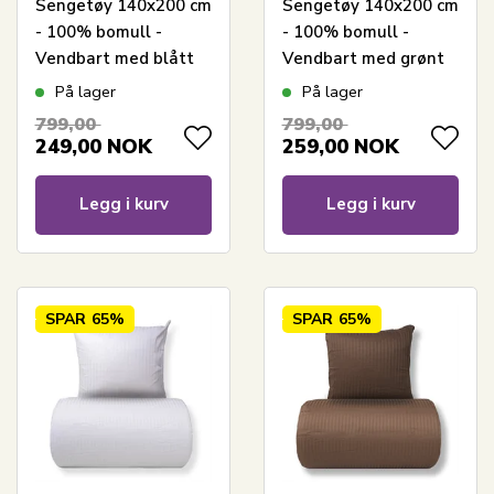
Sengetøy 140x200 cm
Sengetøy 140x200 cm
- 100% bomull -
- 100% bomull -
Vendbart med blått
Vendbart med grønt
harlequin-design
harlequin-design
På lager
På lager
799,00
799,00
249,00
NOK
259,00
NOK
Legg i kurv
Legg i kurv
SPAR
65%
SPAR
65%