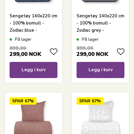
Sengetøy 140x220 cm
Sengetøy 140x220 cm
- 100% bomull -
- 100% bomull -
Zodiac blue -
Zodiac grey -
Vendbart med
Vendbart med
På lager
På lager
stjerner
stjerner
899,00
899,00
299,00
NOK
299,00
NOK
Legg i kurv
Legg i kurv
SPAR
67%
SPAR
67%