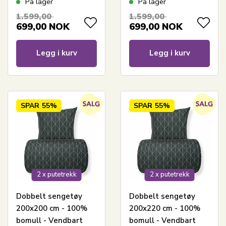
På lager
På lager
striper
striper
1.599,00
1.599,00
699,00
NOK
699,00
NOK
Legg i kurv
Legg i kurv
SPAR
55%
SPAR
55%
2 x putetrekk
2 x putetrekk
Dobbelt sengetøy
Dobbelt sengetøy
200x200 cm - 100%
200x220 cm - 100%
bomull - Vendbart
bomull - Vendbart