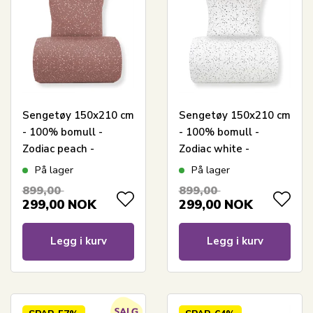
Sengetøy 150x210 cm
Sengetøy 150x210 cm
- 100% bomull -
- 100% bomull -
Zodiac peach -
Zodiac white -
Vendbart med
Vendbart med
På lager
På lager
stjerner
stjerner
899,00
899,00
299,00
NOK
299,00
NOK
Legg i kurv
Legg i kurv