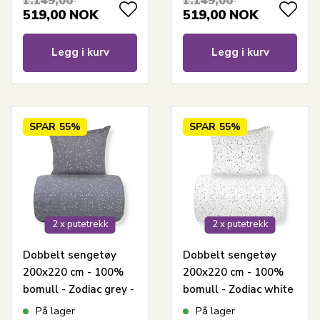
1.149,00
1.149,00
519,00
NOK
519,00
NOK
Legg i kurv
Legg i kurv
SPAR
55%
SPAR
55%
2 x putetrekk
2 x putetrekk
Dobbelt sengetøy
Dobbelt sengetøy
200x220 cm - 100%
200x220 cm - 100%
bomull - Zodiac grey -
bomull - Zodiac white
Vendbar med stjerner
- Vendbart med
På lager
På lager