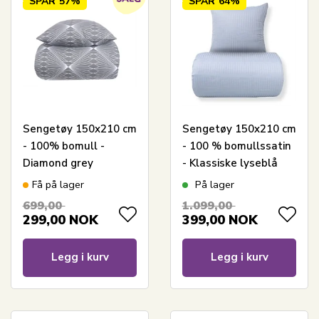
SPAR
57%
SPAR
64%
Sengetøy 150x210 cm
Sengetøy 150x210 cm
- 100% bomull -
- 100 % bomullssatin
Diamond grey
- Klassiske lyseblå
striper
Få på lager
På lager
699,00
1.099,00
299,00
NOK
399,00
NOK
Legg i kurv
Legg i kurv