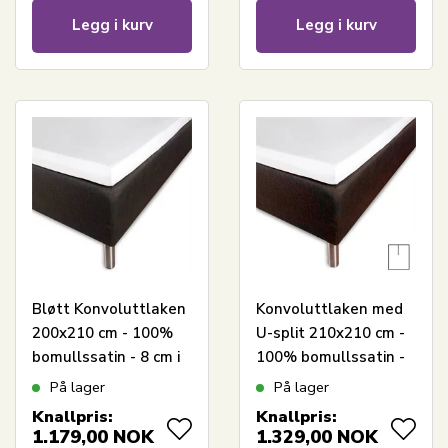
Legg i kurv
Legg i kurv
Bløtt Konvoluttlaken
Konvoluttlaken med
200x210 cm - 100%
U-split 210x210 cm -
bomullssatin - 8 cm i
100% bomullssatin -
høyden - Hvitt laken
Splitlengde 70 cm -
På lager
På lager
til toppmadrass -
Hvitt laken til
Knallpris:
Knallpris:
Borås Cotton Cloud
toppmadrass - Borås
1.179,00
NOK
1.329,00
NOK