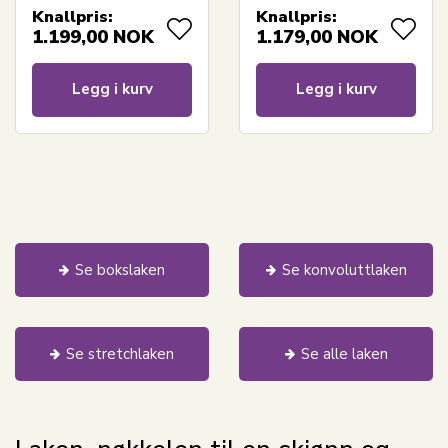
madrass - Borås
madrass - Borås
Knallpris:
Knallpris:
Cotton Cloud
Cotton Cloud
1.199,00
NOK
1.179,00
NOK
satinlaken
satinlaken
Legg i kurv
Legg i kurv
Se bokslaken
Se konvoluttlaken
Se stretchlaken
Se alle laken