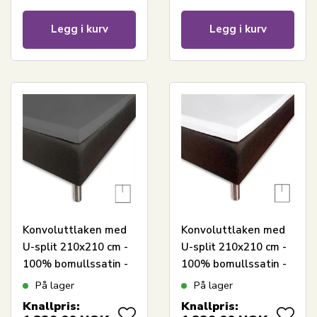
satin laken
Cotton Cloud
satinlaken
Legg i kurv
Legg i kurv
Konvoluttlaken med
Konvoluttlaken med
U-split 210x210 cm -
U-split 210x210 cm -
100% bomullssatin -
100% bomullssatin -
Splitlengde 90 cm -
Splitlengde 90 cm -
På lager
På lager
Antrasittgrått laken
Hvitt laken til
Knallpris:
Knallpris:
til toppmadrass -
topmadras - Borås