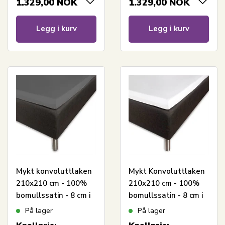
1.329,00
NOK
1.329,00
NOK
Borås Cotton Cloud
Cotton Cloud satin
satin laken
laken
Legg i kurv
Legg i kurv
Mykt konvoluttlaken
Mykt Konvoluttlaken
210x210 cm - 100%
210x210 cm - 100%
bomullssatin - 8 cm i
bomullssatin - 8 cm i
høyden -
høyden - Hvitt laken
På lager
På lager
Antrasittgrått laken
til toppmadrass -