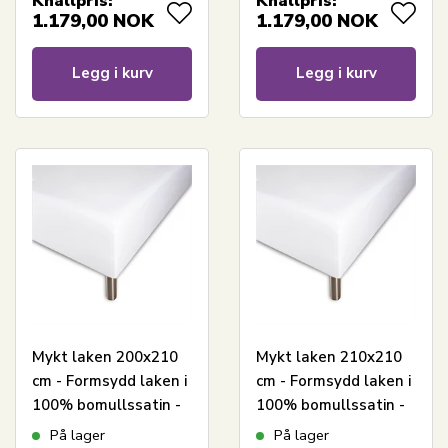
Knallpris:
Knallpris:
til topmadrass -
Borås Cotton Cloud
1.179,00
NOK
1.179,00
NOK
Borås Cotton Cloud
satinlaken
satinlaken
Legg i kurv
Legg i kurv
Mykt laken 200x210
Mykt laken 210x210
cm - Formsydd laken i
cm - Formsydd laken i
100% bomullssatin -
100% bomullssatin -
Hvitt boxlaken til
Hvitt boxlaken til
På lager
På lager