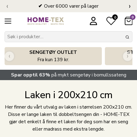
‹
›
Over 6000 varer på lager
0
0
SENGETØY OUTLET
STO
‹
›
Fra kun 139 kr.
Spar opptil 63%
på mykt sengetøy i bomullssateng
Laken i 200x210 cm
Her finner du vårt utvalg av laken i størrelsen 200x210 cm.
Disse er lange laken til dobbeltsengen din - HOME-TEX
gjør det enkelt å finne et laken for deg som har en seng
eller madrass med ekstra lengde.