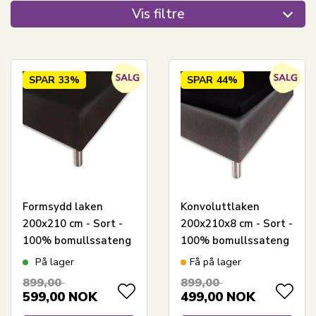
Vis filtre
SPAR
33%
SPAR
44%
Formsydd laken
Konvoluttlaken
200x210 cm - Sort -
200x210x8 cm - Sort -
100% bomullssateng
100% bomullssateng
- Formsydd laken til
- Laken til
På lager
Få på lager
madrass
overmadrass
899,00
899,00
599,00
NOK
499,00
NOK