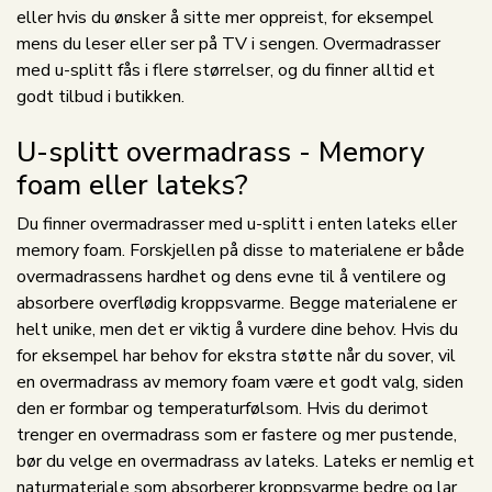
eller hvis du ønsker å sitte mer oppreist, for eksempel
mens du leser eller ser på TV i sengen. Overmadrasser
med u-splitt fås i flere størrelser, og du finner alltid et
godt tilbud i butikken.
U-splitt overmadrass - Memory
foam eller lateks?
Du finner overmadrasser med u-splitt i enten lateks eller
memory foam. Forskjellen på disse to materialene er både
overmadrassens hardhet og dens evne til å ventilere og
absorbere overflødig kroppsvarme. Begge materialene er
helt unike, men det er viktig å vurdere dine behov. Hvis du
for eksempel har behov for ekstra støtte når du sover, vil
en overmadrass av memory foam være et godt valg, siden
den er formbar og temperaturfølsom. Hvis du derimot
trenger en overmadrass som er fastere og mer pustende,
bør du velge en overmadrass av lateks. Lateks er nemlig et
naturmateriale som absorberer kroppsvarme bedre og lar