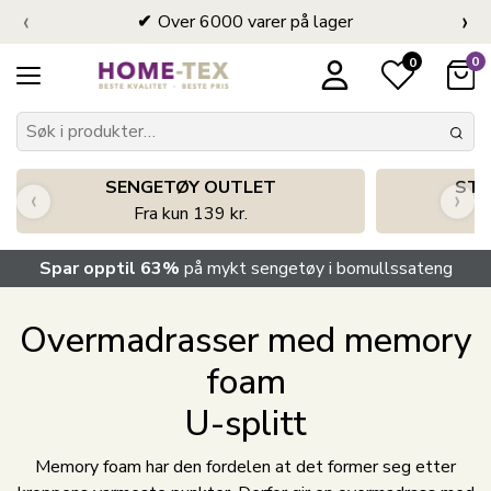
‹
›
Over 6000 varer på lager
0
0
SENGETØY OUTLET
STO
‹
›
Fra kun 139 kr.
Spar opptil 63%
på mykt sengetøy i bomullssateng
Overmadrasser med memory
foam
U-splitt
Memory foam har den fordelen at det former seg etter