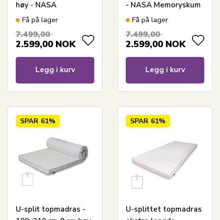
høy - NASA
- NASA Memoryskum
memoryskum - Borg
- Ergonomisk
Få på lager
Få på lager
Living - Ergonomisk
topmadras - Borg
7.499,00
7.499,00
toppmadrass
Living
2.599,00
NOK
2.599,00
NOK
trykkavlastende
madrass
Legg i kurv
Legg i kurv
SPAR
61%
SPAR
61%
U-split topmadras -
U-splittet topmadras