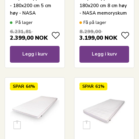
- 180x200 cm 5 cm
180x200 cm 8 cm høy
høy - NASA
- NASA memoryskum
memoryskum - Borg
- Borg Living -
På lager
Få på lager
Living - Ergonomisk
Ergonomisk
6.231,81
8.299,00
toppmadrass
toppmadrass
2.399,00
NOK
3.199,00
NOK
Legg i kurv
Legg i kurv
SPAR
64%
SPAR
61%