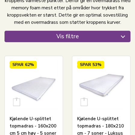
kroppens varmeste punkter. Derfor gir en overmadrass med
memory foam mest etter på områder hvor trykket fra
kroppsvekten er størst. Dette gir en optimal sovestilling
med en overmadrass som støtter kroppens kurver.
Vis filtre
SPAR
62%
SPAR
53%
Kjølende U-splittet
Kjølende U-splittet
topmadras - 160x200
topmadras - 180x210
cm 5 cm høy - 5 soner
cm - 7 soner - Luksus