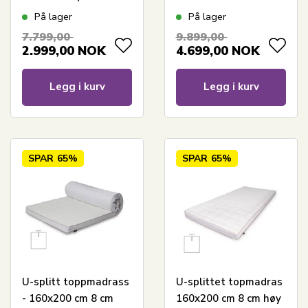
- Memoryskum
memoryskum
På lager
På lager
topmadras - SLEEP
topmadras 8 cm høy -
7.799,00
9.899,00
TECH by Borg
SLEEP TECH By Borg
2.999,00
NOK
4.699,00
NOK
Legg i kurv
Legg i kurv
SPAR
65%
SPAR
65%
U-splitt toppmadrass
U-splittet topmadras
- 160x200 cm 8 cm
160x200 cm 8 cm høy