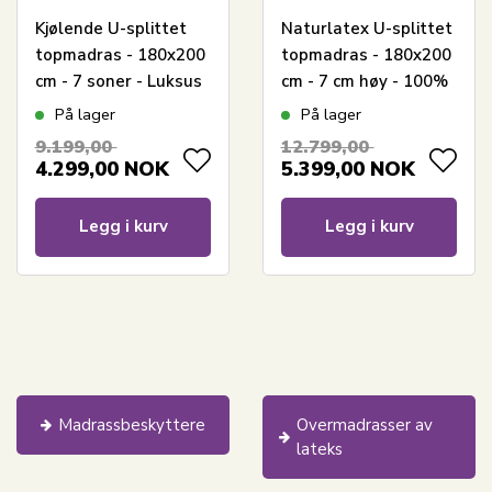
Kjølende U-splittet
Naturlatex U-splittet
topmadras - 180x200
topmadras - 180x200
cm - 7 soner - Luksus
cm - 7 cm høy - 100%
memoryskum
Talalay naturlatex -
På lager
På lager
topmadras 8 cm høy -
Nature By Borg
9.199,00
12.799,00
SLEEP TECH By Borg
4.299,00
NOK
5.399,00
NOK
Legg i kurv
Legg i kurv
Madrassbeskyttere
Overmadrasser av
lateks