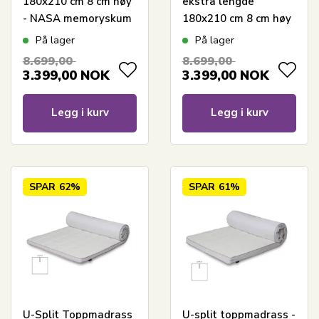
180x210 cm 8 cm høy
ekstra lengde
- NASA memoryskum
180x210 cm 8 cm høy
- Borg Living -
- NASA Memoryskum
På lager
På lager
Ergonomisk
- Ergonomisk
8.699,00
8.699,00
topmadras
topmadras - Borg
3.399,00
NOK
3.399,00
NOK
Living
trykkavlastende
Legg i kurv
Legg i kurv
madrass
SPAR
62%
SPAR
61%
U-Split Toppmadrass
U-split toppmadrass -