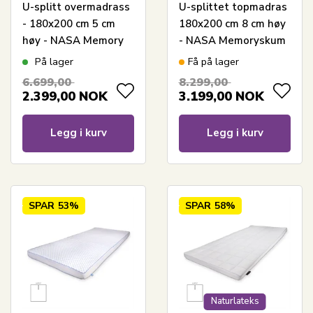
U-splitt overmadrass
U-splittet topmadras
- 180x200 cm 5 cm
180x200 cm 8 cm høy
høy - NASA Memory
- NASA Memoryskum
foam - Ergonomisk
- Ergonomisk
På lager
Få på lager
overmadrass - Borg
topmadras - Borg
6.699,00
8.299,00
Living
Living
2.399,00
NOK
3.199,00
NOK
trykkavlastende
madrass
Legg i kurv
Legg i kurv
SPAR
53%
SPAR
58%
Naturlateks