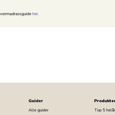
r overmadrassguide
her
.
Guider
Produkte
Alle guider
Top 5 helå