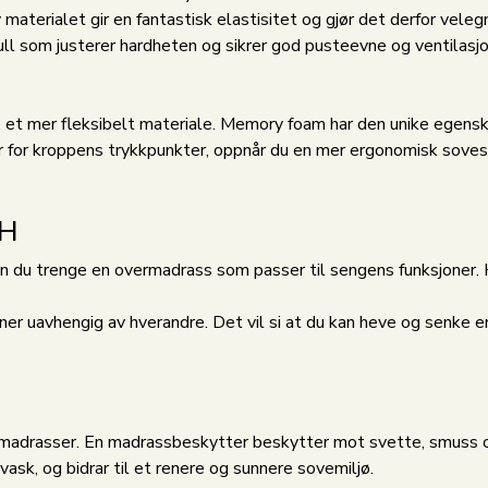
aterialet gir en fantastisk elastisitet og gjør det derfor vele
 som justerer hardheten og sikrer god pusteevne og ventilasjon. 
et mer fleksibelt materiale. Memory foam har den unike egens
r for kroppens trykkpunkter, oppnår du en mer ergonomisk sovest
 H
 kan du trenge en overmadrass som passer til sengens funksjoner.
er uavhengig av hverandre. Det vil si at du kan heve og senke e
rmadrasser. En madrassbeskytter beskytter mot svette, smuss 
ask, og bidrar til et renere og sunnere sovemiljø.