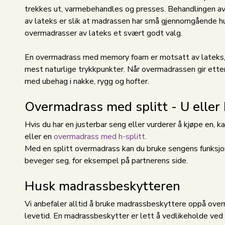
trekkes ut, varmebehandles og presses. Behandlingen av m
av lateks er slik at madrassen har små gjennomgående hull
overmadrasser av lateks et svært godt valg.
En overmadrass med memory foam er motsatt av lateks, 
mest naturlige trykkpunkter. Når overmadrassen gir ette
med ubehag i nakke, rygg og hofter.
Overmadrass med splitt - U eller
Hvis du har en justerbar seng eller vurderer å kjøpe en,
eller en
overmadrass med h-splitt.
Med en splitt overmadrass kan du bruke sengens funksjon
beveger seg, for eksempel på partnerens side.
Husk madrassbeskytteren
Vi anbefaler alltid å bruke madrassbeskyttere oppå ove
levetid. En madrassbeskytter er lett å vedlikeholde ved v