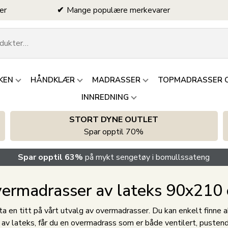
er
Mange populære merkevarer
KEN
HÅNDKLÆR
MADRASSER
TOPMADRASSER 
INNREDNING
STORT DYNE OUTLET
Spar opptil 70%
Spar opptil 63%
på mykt sengetøy i bomullssateng
ermadrasser av lateks 90x210
ta en titt på vårt utvalg av overmadrasser. Du kan enkelt finne
av lateks, får du en overmadrass som er både ventilert, pusten