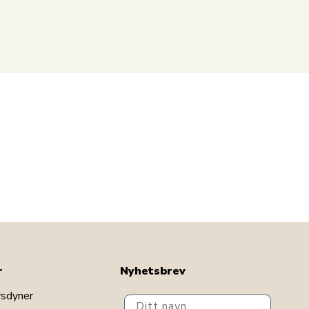
r
Nyhetsbrev
rsdyner
Ditt navn