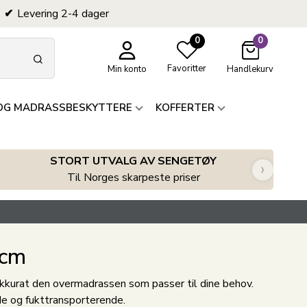
Levering 2-4 dager
0
0
Favoritter
Min konto
Handlekurv
OG MADRASSBESKYTTERE
KOFFERTER
STORT UTVALG AV SENGETØY
›
Til Norges skarpeste priser
 cm
 akkurat den overmadrassen som passer til dine behov.
de og fukttransporterende.