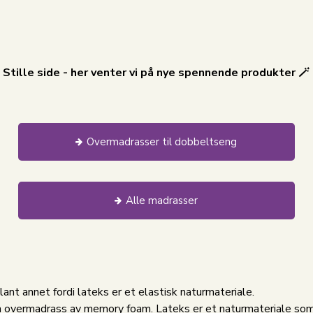
Stille side - her venter vi på nye spennende produkter 🪄
Overmadrasser til dobbeltseng
Alle madrasser
t annet fordi lateks er et elastisk naturmateriale.
en overmadrass av memory foam. Lateks er et naturmateriale so