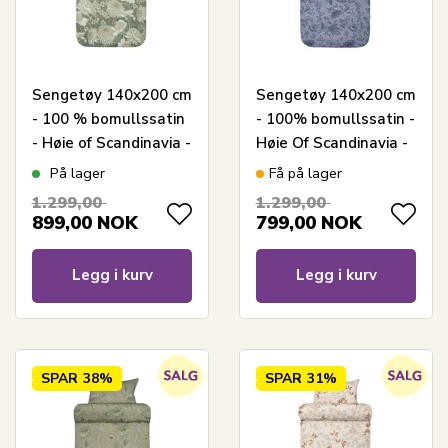
Sengetøy 140x200 cm
Sengetøy 140x200 cm
- 100 % bomullssatin
- 100% bomullssatin -
- Høie of Scandinavia -
Høie Of Scandinavia -
Isabell dempet grønn
Mille Denim Blå
På lager
Få på lager
1.299,00
1.299,00
899,00
NOK
799,00
NOK
Legg i kurv
Legg i kurv
SPAR
38%
SPAR
31%