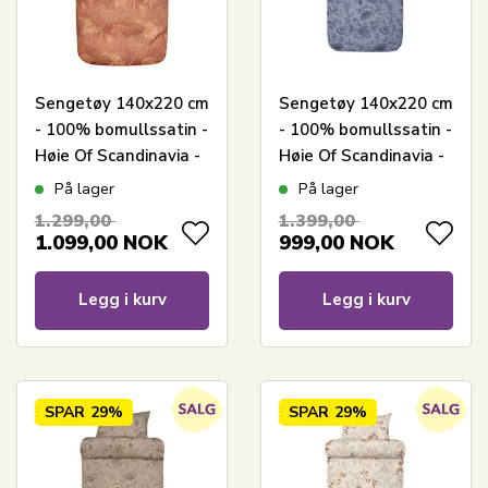
Sengetøy 140x220 cm
Sengetøy 140x220 cm
- 100% bomullssatin -
- 100% bomullssatin -
Høie Of Scandinavia -
Høie Of Scandinavia -
Margrethe Terracotta
Mille Denim Blå
På lager
På lager
1.299,00
1.399,00
1.099,00
NOK
999,00
NOK
Legg i kurv
Legg i kurv
SPAR
29%
SPAR
29%