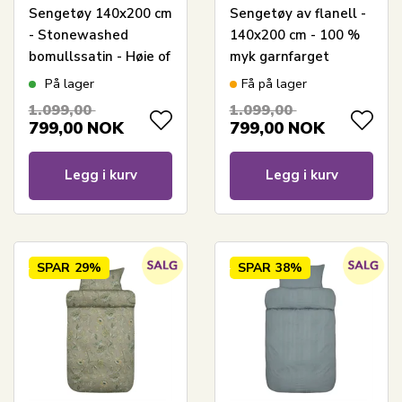
Sengetøy 140x200 cm
Sengetøy av flanell -
- Stonewashed
140x200 cm - 100 %
bomullssatin - Høie of
myk garnfarget
Scandinavia - Harmoni
bomullsflanell - Høie
På lager
Få på lager
Light Green
of Scandinavia -
1.099,00
1.099,00
Casper dempet sort
799,00
NOK
799,00
NOK
premium
sengetøysett
Legg i kurv
Legg i kurv
SPAR
29%
SPAR
38%