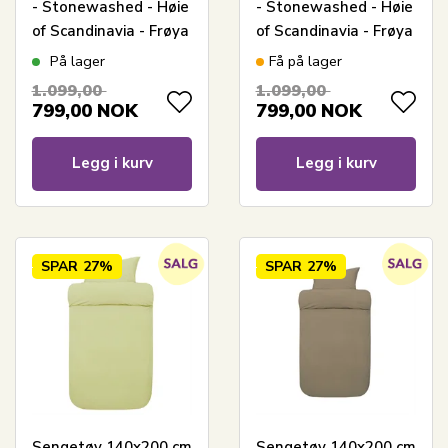
- Stonewashed - Høie
- Stonewashed - Høie
of Scandinavia - Frøya
of Scandinavia - Frøya
Denim Blå
Light Blue
På lager
Få på lager
1.099,00
1.099,00
799,00
NOK
799,00
NOK
Legg i kurv
Legg i kurv
SPAR
27%
SPAR
27%
Sengetøy 140x200 cm
Sengetøy 140x200 cm