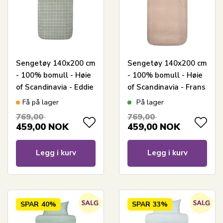
Sengetøy 140x200 cm
Sengetøy 140x200 cm
- 100% bomull - Høie
- 100% bomull - Høie
of Scandinavia - Eddie
of Scandinavia - Frans
Dempet Grønn
Cinnamon
Få på lager
På lager
769,00
769,00
459,00
NOK
459,00
NOK
Legg i kurv
Legg i kurv
SPAR
40%
SPAR
33%