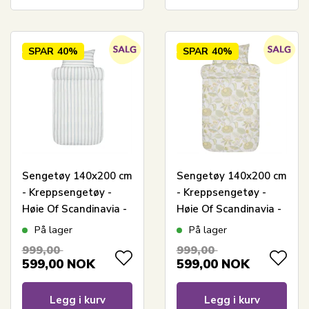
SPAR
40%
SPAR
40%
Sengetøy 140x200 cm
Sengetøy 140x200 cm
- Kreppsengetøy -
- Kreppsengetøy -
Høie Of Scandinavia -
Høie Of Scandinavia -
Eilert Denim Blå
Ingela Light Green
På lager
På lager
999,00
999,00
599,00
NOK
599,00
NOK
Legg i kurv
Legg i kurv