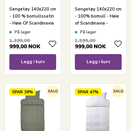
Sengetøy 140x220 cm
Sengetøy 140x220 cm
- 100 % bomullssatin
- 100% bomull - Høie
- Høie Of Scandinavia
of Scandinavia -
- Mille Grønn
Midnatt Dus Blå
På lager
På lager
1.399,00
1.599,00
999,00
NOK
999,00
NOK
Legg i kurv
Legg i kurv
SPAR
38%
SPAR
47%