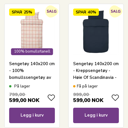
SPAR
25%
SPAR
40%
100% bomullsflanell
Sengetøy 140x200 cm
Sengetøy 140x200 cm
- 100%
- Kreppsengetøy -
bomullssengetøy av
Høie Of Scandinavia -
flanell - Høie of
Ara Marine
På lager
Få på lager
Scandinavia - Lukas
799,00
999,00
Varm Rosa
599,00
NOK
599,00
NOK
Legg i kurv
Legg i kurv