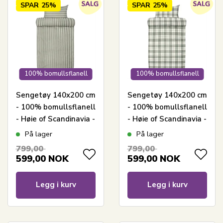
SPAR
25%
SPAR
25%
100% bomullsflanell
100% bomullsflanell
Sengetøy 140x200 cm
Sengetøy 140x200 cm
- 100% bomullsflanell
- 100% bomullsflanell
- Høie of Scandinavia -
- Høie of Scandinavia -
Henning Dempet
Lukas Grønn
På lager
På lager
Grønn
799,00
799,00
599,00
NOK
599,00
NOK
Legg i kurv
Legg i kurv