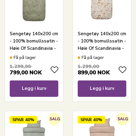
Sengetøy 140x200 cm
Sengetøy 140x200 cm
- 100% bomullssatin -
- 100% bomullssatin -
Høie Of Scandinavia -
Høie Of Scandinavia -
Mille Mørk Grønn
Nadja Elfenbein
Få på lager
Få på lager
1.299,00
1.299,00
799,00
NOK
899,00
NOK
Legg i kurv
Legg i kurv
SPAR
40%
SPAR
40%