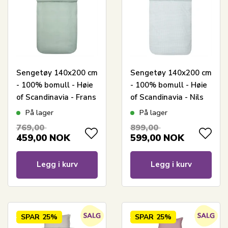
Sengetøy 140x200 cm
Sengetøy 140x200 cm
- 100% bomull - Høie
- 100% bomull - Høie
of Scandinavia - Frans
of Scandinavia - Nils
Dusty Green
Aqua
På lager
På lager
769,00
899,00
459,00
NOK
599,00
NOK
Legg i kurv
Legg i kurv
SPAR
25%
SPAR
25%