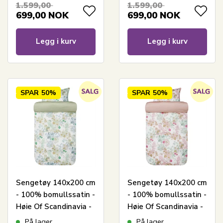
1.599,00
1.599,00
699,00
NOK
699,00
NOK
Legg i kurv
Legg i kurv
SPAR
50%
SPAR
50%
Sengetøy 140x200 cm
Sengetøy 140x200 cm
- 100% bomullssatin -
- 100% bomullssatin -
Høie Of Scandinavia -
Høie Of Scandinavia -
Cassandra Light
Cassandra Warm Pink
På lager
På lager