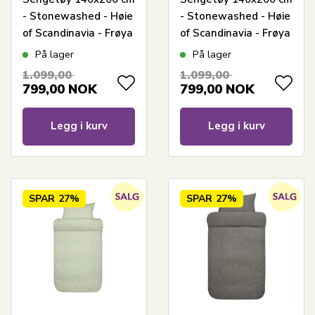
- Stonewashed - Høie
- Stonewashed - Høie
of Scandinavia - Frøya
of Scandinavia - Frøya
Muted Lime
Olivengrønn
På lager
På lager
1.099,00
1.099,00
799,00
NOK
799,00
NOK
Legg i kurv
Legg i kurv
SPAR
27%
SPAR
27%