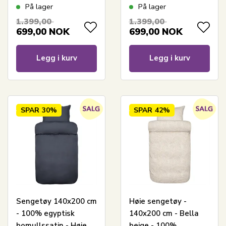
London Grå
London Hvit
På lager
På lager
1.399,00
1.399,00
699,00
NOK
699,00
NOK
Legg i kurv
Legg i kurv
SPAR
30%
SPAR
42%
Sengetøy 140x200 cm
Høie sengetøy -
- 100% egyptisk
140x200 cm - Bella
bomullssatin - Høie
beige - 100%