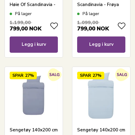
Høie Of Scandinavia -
Scandinavia - Frøya
Margrethe Terracotta
Karamellbrun
På lager
På lager
1.199,00
1.099,00
799,00
NOK
799,00
NOK
Legg i kurv
Legg i kurv
SPAR
27%
SPAR
27%
Sengetøy 140x200 cm
Sengetøy 140x200 cm