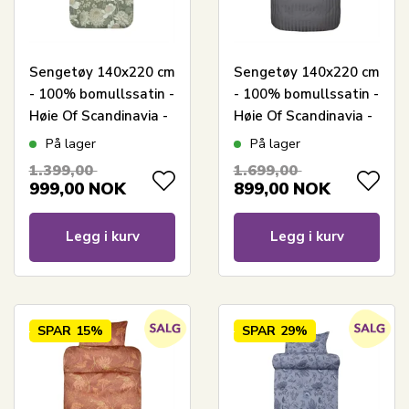
Sengetøy 140x220 cm
Sengetøy 140x220 cm
- 100% bomullssatin -
- 100% bomullssatin -
Høie Of Scandinavia -
Høie Of Scandinavia -
Isabell Dempet Grønn
London Grå
På lager
På lager
1.399,00
1.699,00
999,00
NOK
899,00
NOK
Legg i kurv
Legg i kurv
SPAR
15%
SPAR
29%