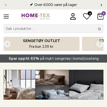
‹
›
Over 6000 varer på lager
0
0
SENGETØY OUTLET
STO
‹
›
Fra kun 139 kr.
Spar opptil 63%
på mykt sengetøy i bomullssateng