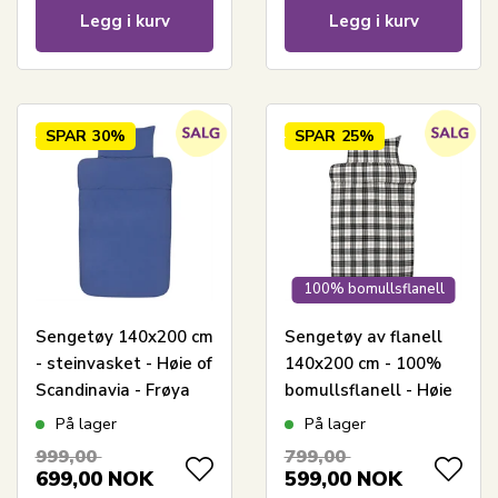
Legg i kurv
Legg i kurv
SPAR
30%
SPAR
25%
100% bomullsflanell
Sengetøy 140x200 cm
Sengetøy av flanell
- steinvasket - Høie of
140x200 cm - 100%
Scandinavia - Frøya
bomullsflanell - Høie
Ultra Marine
of Scandinavia - Lukas
På lager
På lager
Dempet Sort
999,00
799,00
699,00
NOK
599,00
NOK