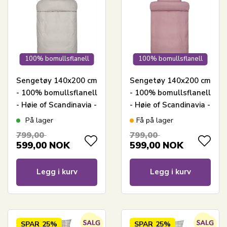
100% bomullsflanell
100% bomullsflanell
Sengetøy 140x200 cm
Sengetøy 140x200 cm
- 100% bomullsflanell
- 100% bomullsflanell
- Høie of Scandinavia -
- Høie of Scandinavia -
Balder Brun
Balder Rød
På lager
Få på lager
799,00
799,00
599,00
NOK
599,00
NOK
Legg i kurv
Legg i kurv
SPAR
25%
SPAR
25%