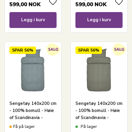
599,00
NOK
599,00
NOK
Legg i kurv
Legg i kurv
SPAR
56%
SPAR
56%
Sengetøy 140x200 cm
Sengetøy 140x200 cm
- 100% bomull - Høie
- 100% bomull - Høie
of Scandinavia -
of Scandinavia -
Midnatt Dus Blå
Midnatt Tåkegrønn
Få på lager
På lager