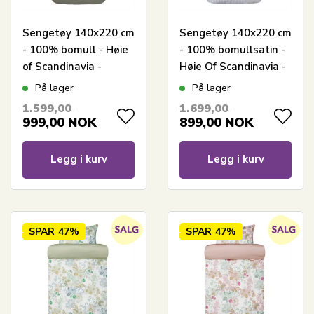
Sengetøy 140x220 cm
Sengetøy 140x220 cm
- 100% bomull - Høie
- 100% bomullsatin -
of Scandinavia -
Høie Of Scandinavia -
Midnatt Tåkegrønn
London Hvit
På lager
På lager
1.599,00
1.699,00
999,00
NOK
899,00
NOK
Legg i kurv
Legg i kurv
SPAR
47%
SPAR
47%