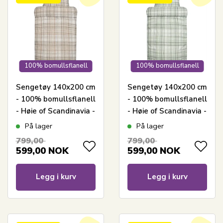
100% bomullsflanell
100% bomullsflanell
Sengetøy 140x200 cm
Sengetøy 140x200 cm
- 100% bomullsflanell
- 100% bomullsflanell
- Høie of Scandinavia -
- Høie of Scandinavia -
David Dempet Brun
David Dempet Grønn
På lager
På lager
799,00
799,00
599,00
NOK
599,00
NOK
Legg i kurv
Legg i kurv