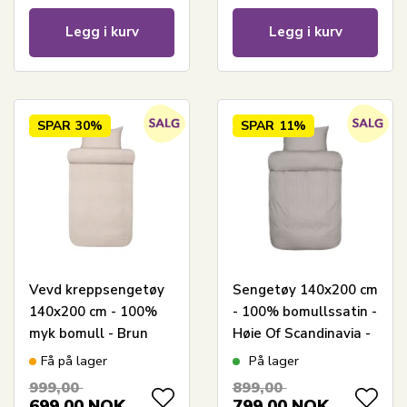
Legg i kurv
Legg i kurv
SPAR
30%
SPAR
11%
Vevd kreppsengetøy
Sengetøy 140x200 cm
140x200 cm - 100%
- 100% bomullssatin -
myk bomull - Brun
Høie Of Scandinavia -
med striper -
Milano Grå
Få på lager
På lager
Kreppsengetøy -
999,00
899,00
Slumre Høie Of
699,00
NOK
799,00
NOK