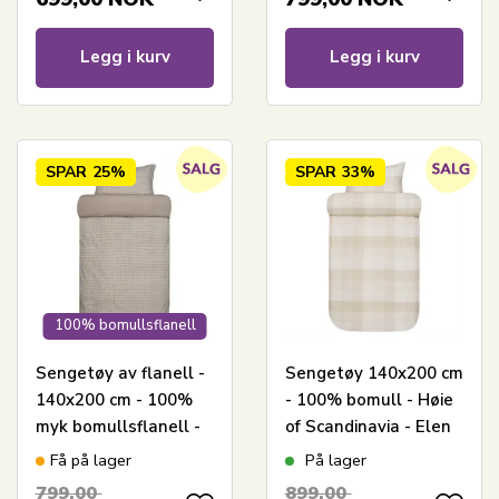
Scandinavia
Legg i kurv
Legg i kurv
SPAR
25%
SPAR
33%
100% bomullsflanell
Sengetøy av flanell -
Sengetøy 140x200 cm
140x200 cm - 100%
- 100% bomull - Høie
myk bomullsflanell -
of Scandinavia - Elen
Høie of Scandinavia -
Gul
Få på lager
På lager
Storm beige
799,00
899,00