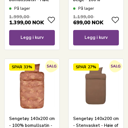
Of Scandinavia -
sengetøy i
På lager
På lager
Elegance Blå
bomullsateng
1.999,00
1.199,00
1.399,00
NOK
699,00
NOK
Legg i kurv
Legg i kurv
SPAR
33%
SPAR
27%
Sengetøy 140x200 cm
Sengetøy 140x200 cm
- 100% bomullsatin -
- Stenvasket - Høie of