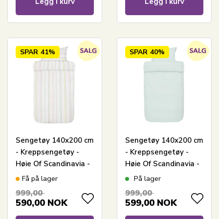
Legg i kurv
Legg i kurv
SPAR
41%
SPAR
40%
Sengetøy 140x200 cm
Sengetøy 140x200 cm
- Kreppsengetøy -
- Kreppsengetøy -
Høie Of Scandinavia -
Høie Of Scandinavia -
Minna Multi
Sanna Aqua
Få på lager
På lager
999,00
999,00
590,00
NOK
599,00
NOK