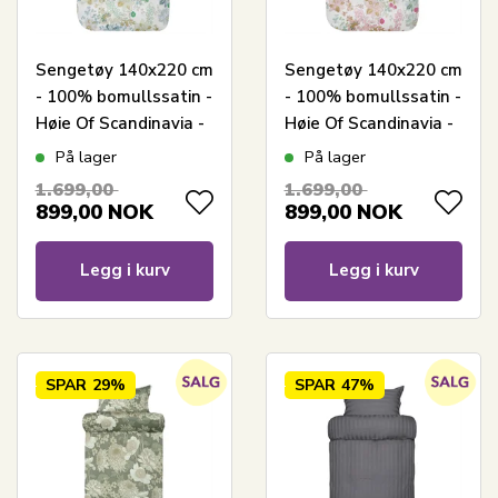
Sengetøy 140x220 cm
Sengetøy 140x220 cm
- 100% bomullssatin -
- 100% bomullssatin -
Høie Of Scandinavia -
Høie Of Scandinavia -
Cassandra Light
Cassandra Warm pink
På lager
På lager
Green
1.699,00
1.699,00
899,00
NOK
899,00
NOK
Legg i kurv
Legg i kurv
SPAR
29%
SPAR
47%