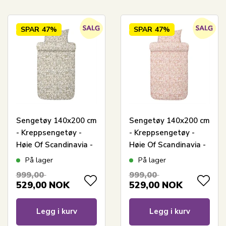
SPAR
47%
SPAR
47%
Sengetøy 140x200 cm
Sengetøy 140x200 cm
- Kreppsengetøy -
- Kreppsengetøy -
Høie Of Scandinavia -
Høie Of Scandinavia -
Barbro Olivengrønn
Barbro Varm Rosa
På lager
På lager
999,00
999,00
529,00
NOK
529,00
NOK
Legg i kurv
Legg i kurv