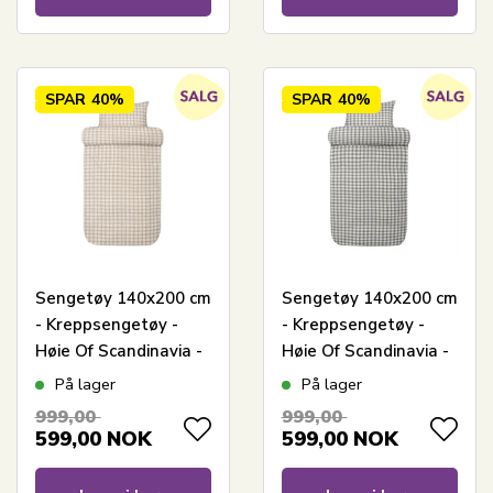
SPAR
40%
SPAR
40%
Sengetøy 140x200 cm
Sengetøy 140x200 cm
- Kreppsengetøy -
- Kreppsengetøy -
Høie Of Scandinavia -
Høie Of Scandinavia -
Kyrre Beige
Kyrre Dempet Grønn
På lager
På lager
999,00
999,00
599,00
NOK
599,00
NOK