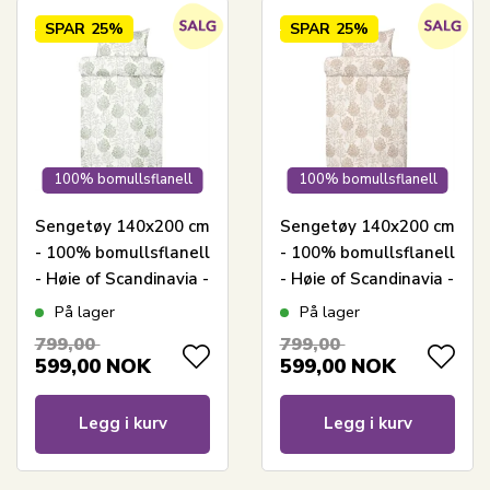
SPAR
25%
SPAR
25%
100% bomullsflanell
100% bomullsflanell
Sengetøy 140x200 cm
Sengetøy 140x200 cm
- 100% bomullsflanell
- 100% bomullsflanell
- Høie of Scandinavia -
- Høie of Scandinavia -
Thea Muted Green
Thea Valnød
På lager
På lager
799,00
799,00
599,00
NOK
599,00
NOK
Legg i kurv
Legg i kurv