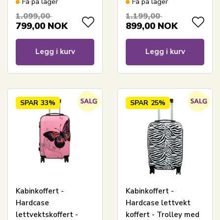
Få på lager
Få på lager
Frimerker
1.099,00
1.199,00
799,00
NOK
899,00
NOK
Legg i kurv
Legg i kurv
SPAR
33%
SPAR
25%
Kabinkoffert -
Kabinkoffert -
Hardcase
Hardcase lettvekt
lettvektskoffert -
koffert - Trolley med