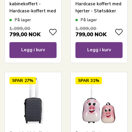
kabinekoffert -
Hardcase koffert med
Hardcase-koffert med
hjerter - Støtsikker
hjerter - Støtsikkert
polypropylen -
På lager
På lager
polypropylen -
Reisekoffert
1.099,00
1.099,00
Reisekoffert
799,00
NOK
799,00
NOK
Legg i kurv
Legg i kurv
SPAR
27%
SPAR
31%