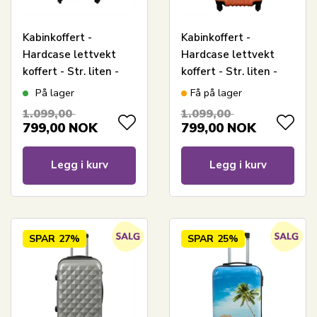
Kabinkoffert -
Kabinkoffert -
Hardcase lettvekt
Hardcase lettvekt
koffert - Str. liten -
koffert - Str. liten -
Lyseblå musling
Oransje
På lager
Få på lager
1.099,00
1.099,00
799,00
NOK
799,00
NOK
Legg i kurv
Legg i kurv
SPAR
27%
SPAR
25%