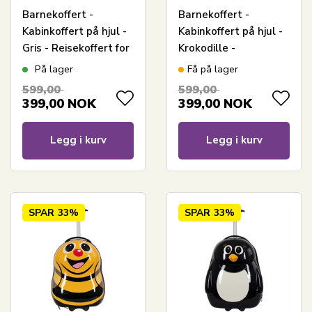
Barnekoffert -
Barnekoffert -
Kabinkoffert på hjul -
Kabinkoffert på hjul -
Gris - Reisekoffert for
Krokodille -
barn
Reisekoffert for barn
På lager
Få på lager
599,00
599,00
399,00
NOK
399,00
NOK
Legg i kurv
Legg i kurv
SPAR
33%
SPAR
33%