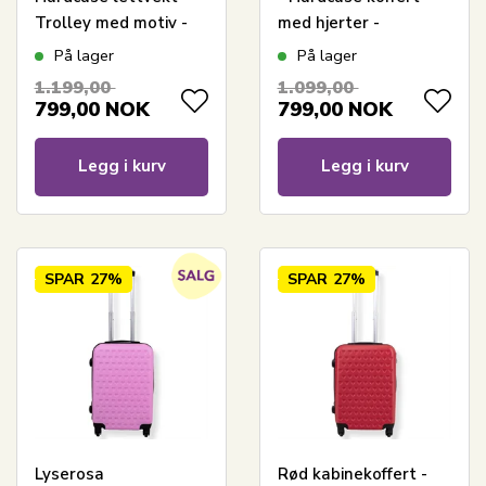
Trolley med motiv -
med hjerter -
New York city - Svart
Støtsikkert
På lager
På lager
polypropylen -
1.199,00
1.099,00
Reisekoffert
799,00
NOK
799,00
NOK
Legg i kurv
Legg i kurv
SPAR
27%
SPAR
27%
Lyserosa
Rød kabinekoffert -