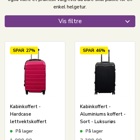
enkel helgetur.
Vis filtre
SPAR
27%
SPAR
46%
Kabinkoffert -
Kabinkoffert -
Hardcase
Aluminiums koffert -
lettvektskoffert
Sort - Luksuriøs
tilbud - Med 4 hjul -
trolley med TSA-lås -
På lager
På lager
Rosa stripe
36 liter