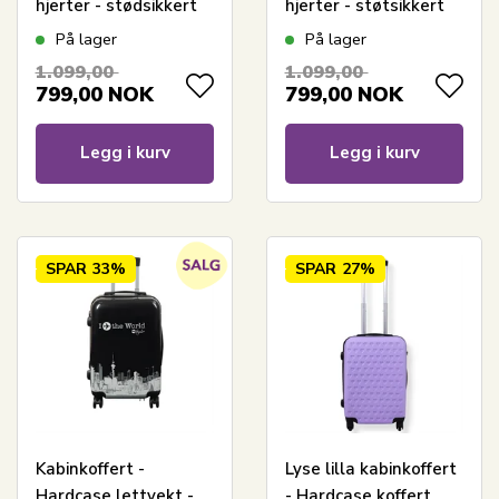
hjerter - stødsikkert
hjerter - støtsikkert
polypropylen -
polypropylen -
På lager
På lager
reisekoffert
reisekoffert
1.099,00
1.099,00
799,00
NOK
799,00
NOK
Legg i kurv
Legg i kurv
SPAR
33%
SPAR
27%
Kabinkoffert -
Lyse lilla kabinkoffert
Hardcase lettvekt -
- Hardcase koffert