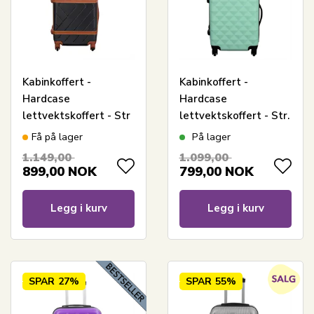
Kabinkoffert -
Kabinkoffert -
Hardcase
Hardcase
lettvektskoffert - Str
lettvektskoffert - Str.
liten - Retro svart
liten - Diamant turkis
Få på lager
På lager
1.149,00
1.099,00
899,00
NOK
799,00
NOK
Legg i kurv
Legg i kurv
SPAR
27%
SPAR
55%