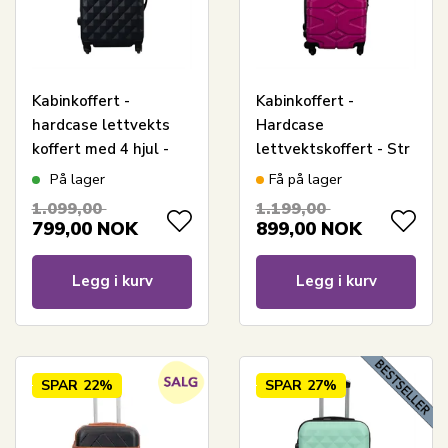
Kabinkoffert -
Kabinkoffert -
hardcase lettvekts
Hardcase
koffert med 4 hjul -
lettvektskoffert - Str
Diamant mørkeblå
liten - Militærrosa
På lager
Få på lager
1.099,00
1.199,00
799,00
NOK
899,00
NOK
Legg i kurv
Legg i kurv
SPAR
22%
SPAR
27%