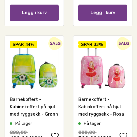
Legg i kurv
Legg i kurv
SPAR
44%
SPAR
33%
Barnekoffert -
Barnekoffert -
Kabinekoffert på hjul
Kabinkoffert på hjul
med ryggsekk - Grønn
med ryggsekk - Rosa
koffert med fotball -
med motiv av jente og
På lager
På lager
Reisesett for barn
hund - Reisesett til
899,00
899,00
barn