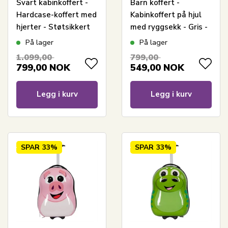
Svart kabinkoffert -
Barn koffert -
Hardcase-koffert med
Kabinkoffert på hjul
hjerter - Støtsikkert
med ryggsekk - Gris -
polypropylen -
Reisesett for barn
På lager
På lager
Reisekoffert
med Gris
1.099,00
799,00
799,00
NOK
549,00
NOK
Legg i kurv
Legg i kurv
SPAR
33%
SPAR
33%