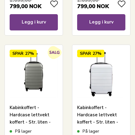
1.099,00
1.099,00
799,00
NOK
799,00
NOK
Legg i kurv
Legg i kurv
SPAR
27%
SPAR
27%
Kabinkoffert -
Kabinkoffert -
Hardcase lettvekt
Hardcase lettvekt
koffert - Str. liten -
koffert - Str. liten -
Grå stripe
Hvit Stripe
På lager
På lager