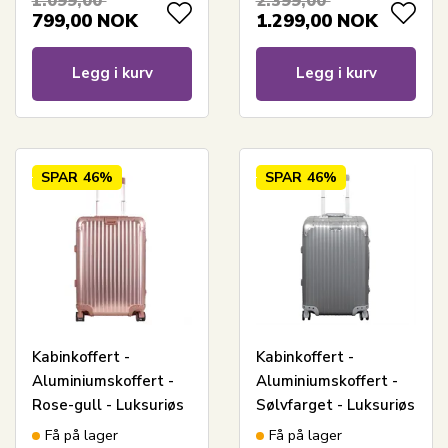
1.099,00
2.399,00
799,00
NOK
1.299,00
NOK
Legg i kurv
Legg i kurv
SPAR
46%
SPAR
46%
Kabinkoffert -
Kabinkoffert -
Aluminiumskoffert -
Aluminiumskoffert -
Rose-gull - Luksuriøs
Sølvfarget - Luksuriøs
trolley med TSA-lås -
trillekoffert med
Få på lager
Få på lager