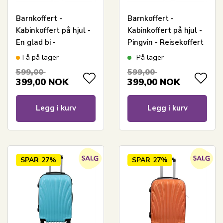
Barnkoffert -
Barnkoffert -
Kabinkoffert på hjul -
Kabinkoffert på hjul -
En glad bi -
Pingvin - Reisekoffert
Reisekoffert for barn
for barn
Få på lager
På lager
599,00
599,00
399,00
NOK
399,00
NOK
Legg i kurv
Legg i kurv
SPAR
27%
SPAR
27%