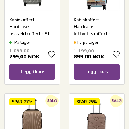
Kabinkoffert -
Kabinkoffert -
Hardcase
Hardcase
lettvektkoffert - Str.
lettvektskoffert -
liten - Diamant grå
Trolley med motiv -
På lager
Få på lager
Strand og palmer
1.099,00
1.199,00
799,00
NOK
899,00
NOK
Legg i kurv
Legg i kurv
SPAR
27%
SPAR
25%