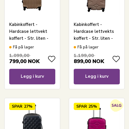
Kabinkoffert -
Kabinkoffert -
Hardcase lettvekt
Hardcase lettvekts
koffert - Str. liten -
koffert - Str. liten -
Gull musling
Military Sand
Få på lager
Få på lager
1.099,00
1.199,00
799,00
NOK
899,00
NOK
Legg i kurv
Legg i kurv
SPAR
27%
SPAR
25%