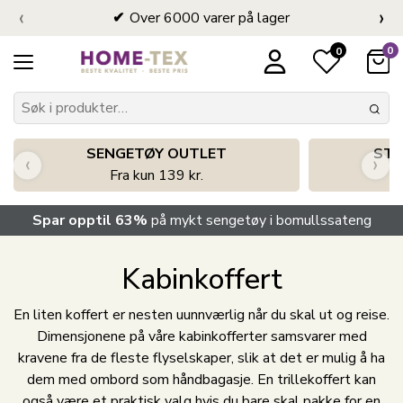
‹
›
Over 6000 varer på lager
0
0
SENGETØY OUTLET
STO
‹
›
Fra kun 139 kr.
Spar opptil 63%
på mykt sengetøy i bomullssateng
Kabinkoffert
En liten koffert er nesten uunnværlig når du skal ut og reise.
Dimensjonene på våre kabinkofferter samsvarer med
kravene fra de fleste flyselskaper, slik at det er mulig å ha
dem med ombord som håndbagasje. En trillekoffert kan
også være et praktisk valg hvis du bare skal pakke for en