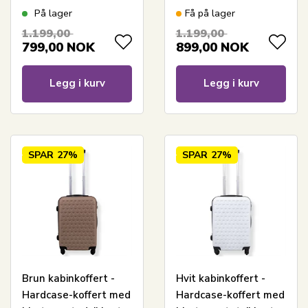
Trolley med motiv -
motiv - Zebra
På lager
Få på lager
Sommerfugl lyserød
1.199,00
1.199,00
799,00
NOK
899,00
NOK
Legg i kurv
Legg i kurv
SPAR
27%
SPAR
27%
Brun kabinkoffert -
Hvit kabinkoffert -
Hardcase-koffert med
Hardcase-koffert med