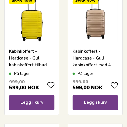
SPAR
40%
SPAR
40%
Kabinkoffert -
Kabinkoffert -
Hardcase - Gul
Hardcase - Gull
kabinkoffert tilbud
kabinkoffert med 4
hjul på tilbud
På lager
På lager
999,00
999,00
599,00
NOK
599,00
NOK
Legg i kurv
Legg i kurv