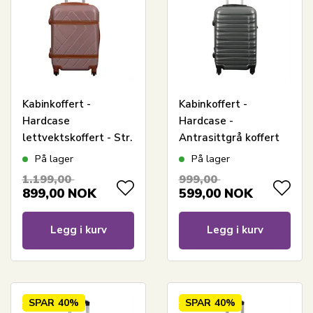
Kabinkoffert -
Kabinkoffert -
Hardcase
Hardcase -
lettvektskoffert - Str.
Antrasittgrå koffert
liten - Retro rosa
tilbud
På lager
På lager
1.199,00
999,00
899,00
NOK
599,00
NOK
Legg i kurv
Legg i kurv
SPAR
40%
SPAR
40%