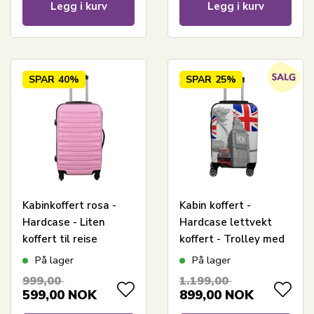
Legg i kurv
Legg i kurv
SPAR
40%
SPAR
25%
Kabinkoffert rosa -
Kabin koffert -
Hardcase - Liten
Hardcase lettvekt
koffert til reise
koffert - Trolley med
motiv - City of London
På lager
På lager
999,00
1.199,00
599,00
NOK
899,00
NOK