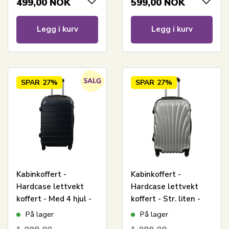
499,00
NOK
599,00
NOK
Legg i kurv
Legg i kurv
SPAR
27%
SPAR
27%
Kabinkoffert -
Kabinkoffert -
Hardcase lettvekt
Hardcase lettvekt
koffert - Med 4 hjul -
koffert - Str. liten -
Mørkeblå stripe
Grå musling
På lager
På lager