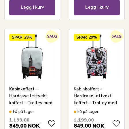
Legg i kurv
Legg i kurv
SPAR
29%
SPAR
29%
Kabinkoffert -
Kabinkoffert -
Hardcase lettvekt
Hardcase lettvekt
koffert - Trolley med
koffert - Trolley med
motiv - Big Ben
motiv - London og
Få på lager
Få på lager
Paris
1.199,00
1.199,00
849,00
NOK
849,00
NOK