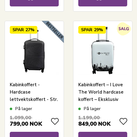
SPAR
27%
SPAR
29%
Kabinkoffert -
Kabinkoffert – I Love
Hardcase
The World hardcase
lettvektskoffert - Str.
koffert – Eksklusiv
liten - Nordic sort
reisekoffert
På lager
På lager
1.099,00
1.199,00
799,00
NOK
849,00
NOK