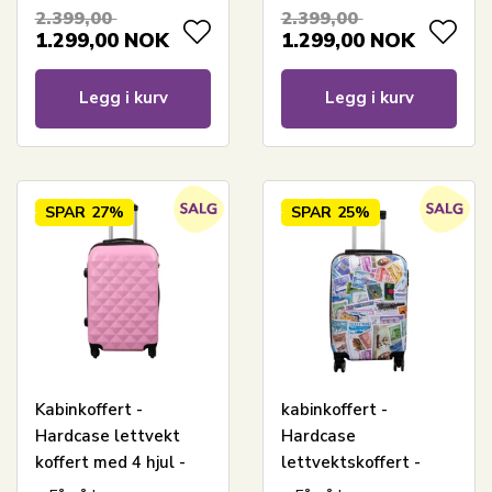
36 liter
TSA-lås - 36 liter
2.399,00
2.399,00
1.299,00
NOK
1.299,00
NOK
Legg i kurv
Legg i kurv
SPAR
27%
SPAR
25%
Kabinkoffert -
kabinkoffert -
Hardcase lettvekt
Hardcase
koffert med 4 hjul -
lettvektskoffert -
Diamantlyserosa
Trolley med motiv -