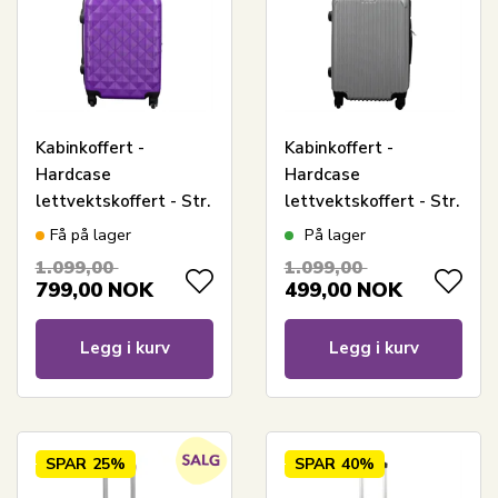
Kabinkoffert -
Kabinkoffert -
Hardcase
Hardcase
lettvektskoffert - Str.
lettvektskoffert - Str.
liten - Diamantlilla
liten - Narrow lines -
Få på lager
På lager
Sølvfarget
1.099,00
1.099,00
799,00
NOK
499,00
NOK
Legg i kurv
Legg i kurv
SPAR
25%
SPAR
40%