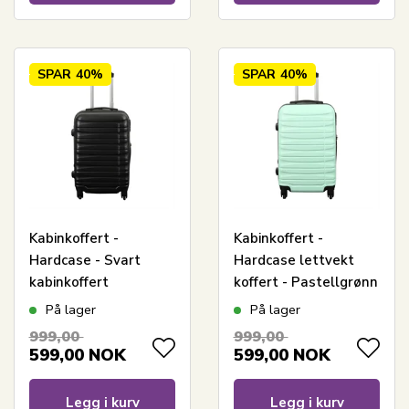
SPAR
40%
SPAR
40%
Kabinkoffert -
Kabinkoffert -
Hardcase - Svart
Hardcase lettvekt
kabinkoffert
koffert - Pastellgrønn
tilbud koffert
På lager
På lager
999,00
999,00
599,00
NOK
599,00
NOK
Legg i kurv
Legg i kurv