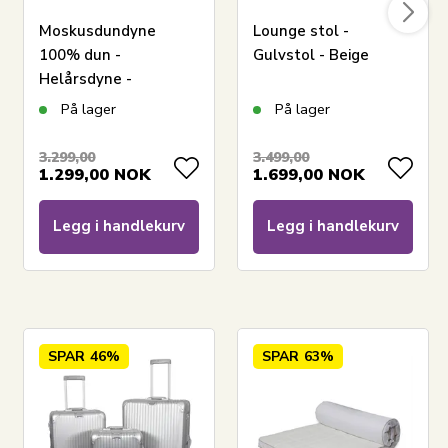
Moskusdundyne
Lounge stol -
100% dun -
Gulvstol - Beige
Helårsdyne -
Allergivennlig -
På lager
På lager
140x200 cm - Zen
Sleep dyne
3.299,00
3.499,00
1.299,00
NOK
1.699,00
NOK
Legg i handlekurv
Legg i handlekurv
SPAR
46%
SPAR
63%