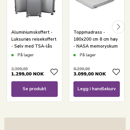
Aluminiumskoffert -
Toppmadrass -
Luksuriøs reisekoffert
180x200 cm 8 cm høy
- Sølv med TSA-lås
- NASA memoryskum
- Borg Living -
På lager
På lager
Ergonomisk
toppmadrass
2.399,00
8.299,00
1.299,00
NOK
3.099,00
NOK
Se produkt
Legg i handlekurv