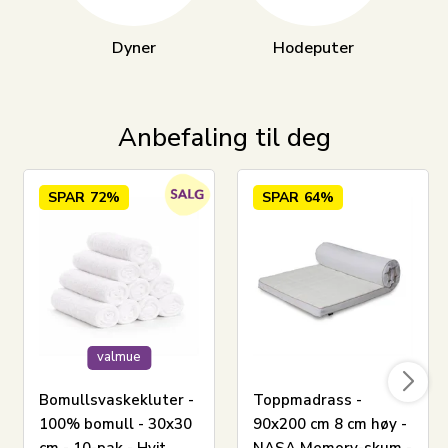
Dyner
Hodeputer
Anbefaling til deg
SPAR
72%
SPAR
64%
valmue
Bomullsvaskekluter -
Toppmadrass -
100% bomull - 30x30
90x200 cm 8 cm høy -