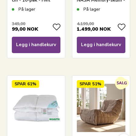
cm - 10-pak - Hvit
NASA Memory-skum -
Borg Living -
På lager
På lager
Ergonomisk
toppmadrass
349,00
4.199,00
99,00
NOK
1.499,00
NOK
Legg i handlekurv
Legg i handlekurv
SPAR
61%
SPAR
51%