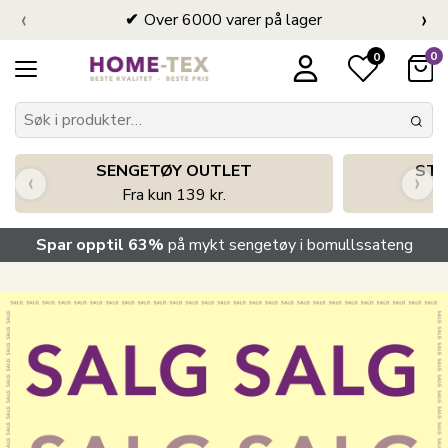
‹
›
Over 6000 varer på lager
0
0
SENGETØY OUTLET
STO
‹
›
Fra kun 139 kr.
Spar opptil 63%
på mykt sengetøy i bomullssateng