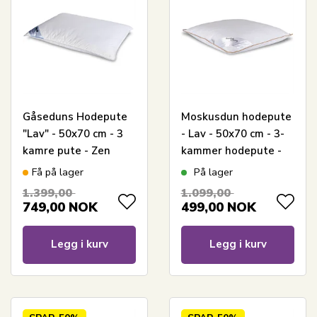
Gåseduns Hodepute
Moskusdun hodepute
"Lav" - 50x70 cm - 3
- Lav - 50x70 cm - 3-
kamre pute - Zen
kammer hodepute -
Sleep
Borg Living
Få på lager
På lager
1.399,00
1.099,00
749,00
NOK
499,00
NOK
Legg i kurv
Legg i kurv