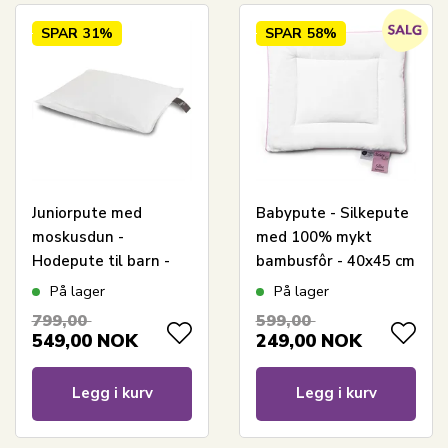
SPAR
31%
SPAR
58%
Juniorpute med
Babypute - Silkepute
moskusdun -
med 100% mykt
Hodepute til barn -
bambusfôr - 40x45 cm
40x45 cm - Premium
- Kvalitetshodepute -
På lager
På lager
By Borg
Nature By Borg
799,00
599,00
549,00
NOK
249,00
NOK
Legg i kurv
Legg i kurv