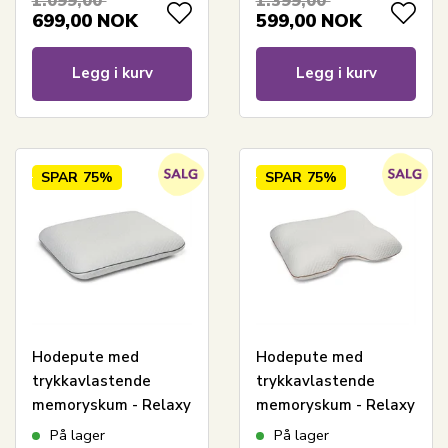
1.099,00
1.399,00
699,00
NOK
599,00
NOK
Legg i kurv
Legg i kurv
SPAR
75%
SPAR
75%
Hodepute med
Hodepute med
trykkavlastende
trykkavlastende
memoryskum - Relaxy
memoryskum - Relaxy
Heaven pute
Wave pute
På lager
På lager