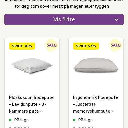
for deg som sover mest på magen eller ryggen.
Vis filtre
SPAR
36%
SPAR
57%
Moskusdun hodepute
Ergonomisk hodepute
- Lav dunpute - 3-
- Justerbar
kammers pute -
memoryskumpute -
60x63 cm -
Nakkepute - Zen
På lager
På lager
Nordstrand Home
Sleep Tora