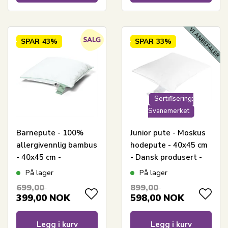
SPAR
43%
SPAR
33%
Sertifisering:
Svanemerket
Barnepute - 100%
Junior pute - Moskus
allergivennlig bambus
hodepute - 40x45 cm
- 40x45 cm -
- Dansk produsert -
Temperaturregulerende
Svanemerket Dozy
På lager
På lager
hodepute - Nature By
699,00
899,00
Borg
399,00
NOK
598,00
NOK
Legg i kurv
Legg i kurv