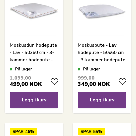
Moskusdun hodepute
Moskuspute - Lav
- Lav - 50x60 cm - 3-
hodepute - 50x60 cm
kammer hodepute -
- 3-kammer hodepute
Borg Living
- Zen Sleep
På lager
På lager
1.099,00
999,00
499,00
NOK
349,00
NOK
Legg i kurv
Legg i kurv
SPAR
46%
SPAR
55%