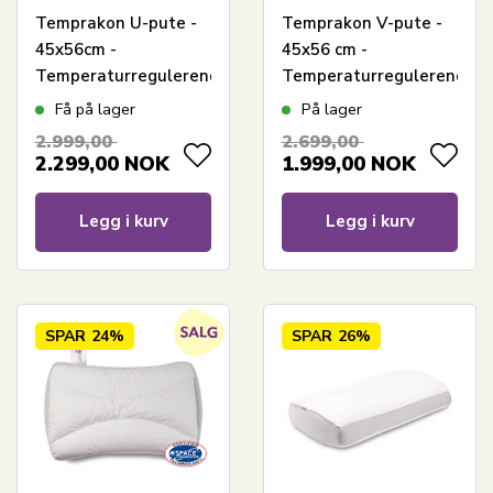
Temprakon U-pute -
Temprakon V-pute -
45x56cm -
45x56 cm -
Temperaturregulerende
Temperaturregulerende
ergonomisk hodepute
ergonomisk hodepute
Få på lager
På lager
- Justerbar høyde
- Justerbar høyde
2.999,00
2.699,00
2.299,00
NOK
1.999,00
NOK
Legg i kurv
Legg i kurv
SPAR
24%
SPAR
26%