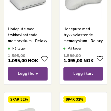
Hodepute med
Hodepute med
trykkavlastende
trykkavlastende
memoryskum - Relaxy
memoryskum - Relaxy
Heaven pute
Moon-pute
På lager
På lager
1.595,00
1.599,00
1.095,00
NOK
1.095,00
NOK
Legg i kurv
Legg i kurv
SPAR
32%
SPAR
32%