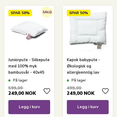
SPAR
58%
SPAR
50%
Juniorpute - Silkepute
Kapok babypute -
med 100% myk
Økologisk og
bambusvår - 40x45
allergivennlig lav
cm -
pute - 40x45 cm -
På lager
På lager
Kvalitetshodepute -
Nature By Borg
599,00
499,00
Nature By Borg
249,00
NOK
249,00
NOK
Legg i kurv
Legg i kurv