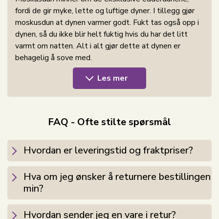
fordi de gir myke, lette og luftige dyner. I tillegg gjør
moskusdun at dynen varmer godt. Fukt tas også opp i
dynen, så du ikke blir helt fuktig hvis du har det litt
varmt om natten. Alt i alt gjør dette at dynen er
behagelig å sove med.
Les mer
En myk og deilig varm vinterdyne. Denne varme
vinterdynen er produsert med fyll av 100% fine og
myke moskusdun, med høy bæreevne og dun­tett vevd
cambric bomullstrekk, som gir deg en dyne av høy
FAQ - Ofte stilte spørsmål
kvalitet med god isolasjon og pusteevne. Med ikke
mindre enn 5 godkjente og høyt rangerte
Hvordan er leveringstid og fraktpriser?
sertifiseringer får du altså en dyne som er allsidig,
allergivennlig, og ikke minst hvor detaljene er godt
gjennomtenkt.
Hva om jeg ønsker å returnere bestillingen
min?
Det myke trekket av 100% bomullscambric er dun­tett
og fint tettvevd i kassetter, så støvmidd ikke kan
Hvordan sender jeg en vare i retur?