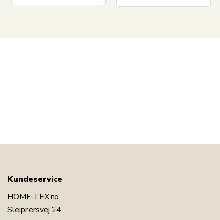
Har du spørsmål om produktet?
Kundeservice
HOME-TEX.no
Sleipnersvej 24