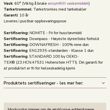
Vask
: 60°
(Viktig å bruke
enzymfritt vaskemiddel
)
Tørketrommel
: Tørketromles med tørkeballer
Garanti
: 10 år
Leveres i pustbar oppbevaringspose
Sertifisering:
NOMITE - Fri for husstøvmidd
Sertifisering
: Downpass - Høyeste dyreetiske forhold
Sertifisering:
DOWNAFRESH - 100% rene dun
Sertifisering
: EN12935-standarden - Klasse 1 dun
Sertifisering
: STANDARD 100 by OEKO-
TEX® (23.HCN.47531 Hohenstein HTTI). Din garanti for
at produktet er fri for helseskadelig kjemi.
Produktets sertifiseringer - les mer her:
Moskusdun minner om de eksklusive edderdunene,