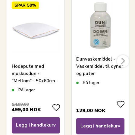
SPAR
58%
Dunvaskemiddel -
Hodepute med
Vaskemiddel til dyner
moskusdun -
og puter
"Mellom" - 50x60cm -
På lager
3-kammers pute -
LEGG I KURV
På lager
Borg Living
1.199,00
499,00
NOK
Les vår dyneguide
129,00
NOK
Les om vedlikehold av dyner og puter
Se vårt store utvalg av puter
Legg i handlekurv
Legg i handlekurv