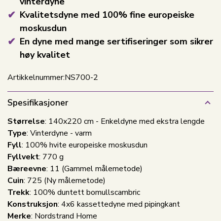
vinterdyne
Kvalitetsdyne med 100% fine europeiske
moskusdun
En dyne med mange sertifiseringer som sikrer
høy kvalitet
Artikkelnummer:
NS700-2
Spesifikasjoner
Størrelse
: 140x220 cm - Enkeldyne med ekstra lengde
Type
: Vinterdyne - varm
Fyll
: 100% hvite europeiske moskusdun
Fyllvekt
: 770 g
Bæreevne
: 11 (Gammel målemetode)
Cuin
: 725 (Ny målemetode)
Trekk
: 100% duntett bomullscambric
Konstruksjon
: 4x6 kassettedyne med pipingkant
Merke
: Nordstrand Home