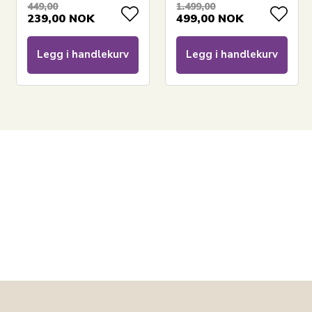
449,00
1.499,00
239,00
NOK
499,00
NOK
Legg i handlekurv
Legg i handlekurv
LEGG I KURV
Les vår sengetøyguide
Se vårt store utvalg av laken
Se vårt store utvalg av dyner 100x140
Har du spørsmål om produktet?