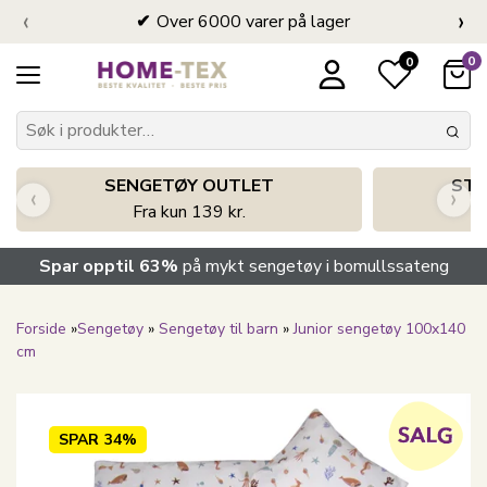
‹
›
Over 6000 varer på lager
0
0
SENGETØY OUTLET
STO
‹
›
Fra kun 139 kr.
Spar opptil 63%
på mykt sengetøy i bomullssateng
Forside
»
Sengetøy
»
Sengetøy til barn
»
Junior sengetøy 100x140
cm
SPAR
34%