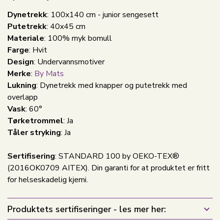
Dynetrekk
: 100x140 cm - junior sengesett
Putetrekk
: 40x45 cm
Materiale
: 100% myk bomull
Farge
: Hvit
Design
: Undervannsmotiver
Merke
:
By Mats
Lukning
: Dynetrekk med knapper og putetrekk med
overlapp
Vask
: 60°
Tørketrommel
: Ja
Tåler stryking
: Ja
Sertifisering
: STANDARD 100 by OEKO-TEX®
(2016OK0709 AITEX). Din garanti for at produktet er fritt
for helseskadelig kjemi.
Produktets sertifiseringer - les mer her: