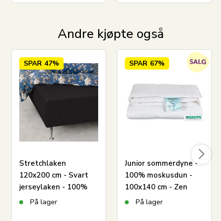
trygg og behagelig løsning til hverdagen.
Se hele utvalget fra By Mats her
Andre kjøpte også
SPAR
47%
SPAR
67%
Stretchlaken
Junior sommerdyne -
120x200 cm - Svart
100% moskusdun -
jerseylaken - 100%
100x140 cm - Zen
bomull - Formsydd
Sleep juniordyne
På lager
På lager
laken til madrass