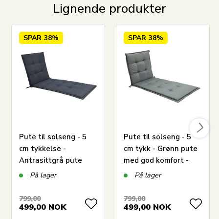
Lignende produkter
SPAR
38%
SPAR
38%
Pute til solseng - 5
Pute til solseng - 5
cm tykkelse -
cm tykk - Grønn pute
Antrasittgrå pute
med god komfort -
LEGG I KURV
med god komfort -
Pute til solvogn
På lager
På lager
Pute til solvogn
799,00
799,00
Har du spørsmål om produktet?
499,00
NOK
499,00
NOK