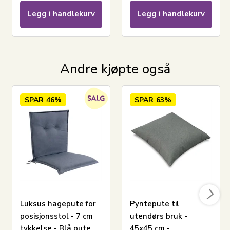
Legg i handlekurv
Legg i handlekurv
Andre kjøpte også
SPAR
46%
SPAR
63%
Luksus hagepute for
Pyntepute til
posisjonsstol - 7 cm
utendørs bruk -
tykkelse - Blå pute
45x45 cm -