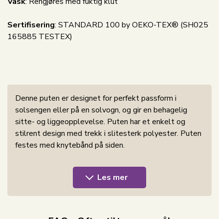
Vask
: Rengjøres med fuktig klut
Sertifisering
: STANDARD 100 by OEKO-TEX® (SH025
165885 TESTEX)
Denne puten er designet for perfekt passform i
solsengen eller på en solvogn, og gir en behagelig
sitte- og liggeopplevelse. Puten har et enkelt og
stilrent design med trekk i slitesterk polyester. Puten
festes med knytebånd på siden.
Nordstrand Home
universell
pute til solvogn er en
Les mer
allsidig løsning for enhver solvogn. Med et 5 cm tykt
skumfyll gir denne puten en behagelig liggeopplevelse
for alle.