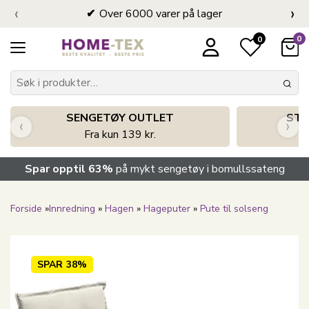
‹
›
Over 6000 varer på lager
0
0
SENGETØY OUTLET
STO
‹
›
Fra kun 139 kr.
Spar opptil 63%
på mykt sengetøy i bomullssateng
Forside
»
Innredning
»
Hagen
»
Hageputer
»
Pute til solseng
SPAR
38%