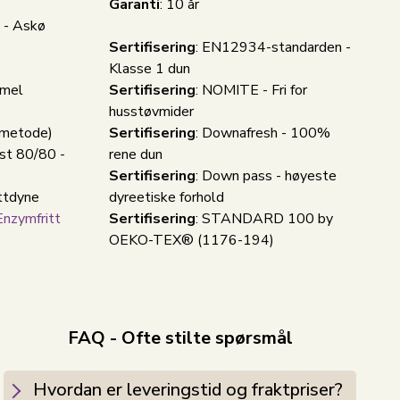
Garanti
: 10 år
k - Askø
Sertifisering
: EN12934-standarden -
Klasse 1 dun
mmel
Sertifisering
: NOMITE - Fri for
husstøvmider
emetode)
Sertifisering
: Downafresh - 100%
st 80/80 -
rene dun
Sertifisering
: Down pass - høyeste
ttdyne
dyreetiske forhold
Enzymfritt
Sertifisering
: STANDARD 100 by
OEKO-TEX® (1176-194)
FAQ - Ofte stilte spørsmål
Hvordan er leveringstid og fraktpriser?