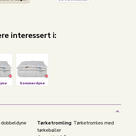
1
e interessert i:
dyne
Sommerdyne
- dobbeldyne
Tørketromling
: Tørketromles med
tørkeballer