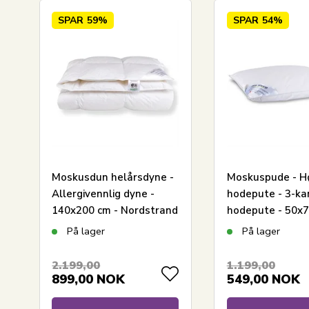
ekte lidenskap. Nordisk kvalitet uten kompromis
SPAR
59%
SPAR
54%
Moskusdun helårsdyne -
Moskuspude - H
Allergivennlig dyne -
hodepute - 3-k
140x200 cm - Nordstrand
hodepute - 50x7
Home dyne
Zen Sleep
På lager
På lager
2.199,00
1.199,00
899,00
NOK
549,00
NOK
LEGG I KURV