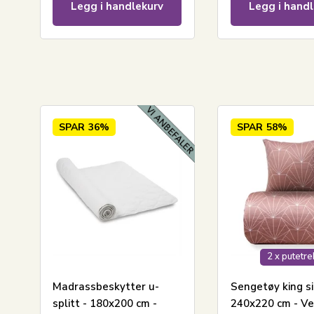
Legg i handlekurv
Legg i handl
SPAR
36%
SPAR
58%
2 x putetr
Madrassbeskytter u-
Sengetøy king si
splitt - 180x200 cm -
240x220 cm - V