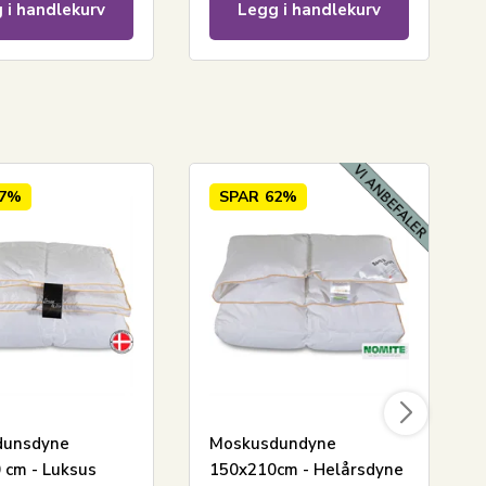
 i handlekurv
Legg i handlekurv
57%
SPAR
62%
dunsdyne
Moskusdundyne
 cm - Luksus
150x210cm - Helårsdyne