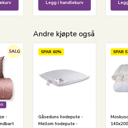
ekurv
Legg i handlekurv
Legg
Andre kjøpte også
SPAR
60%
SPAR
ekk
ze -
Gåseduns hodepute -
Moskus
endbart
Mellom hodepute -
140x200