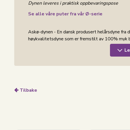
Dynen leveres i praktisk oppbevaringspose
Se alle våre puter fra vår Ø-serie
Askø-dynen - En dansk produsert helårsdyne fra 
høykvalitetsdyne som er fremstilt av 100% myk b
Dynens liste av sertifiseringer er lang og derfor v
Le
Se vårt store utvalg av sengetøy i 200x220 
Kollektionen av de danske Ø-dynene er designet, 
kvalitet, miljø og dyrevelferd. Quilts Of Denmar
organisasjoner for å sikre kvaliteten og integritet
Tilbake
De små øyene ligger i forskjellige farvann – fra Ves
tider når stormfulle høyder – til de stille fjorder, v
"Quilts of Denmark er høykvalitets dunprodukte