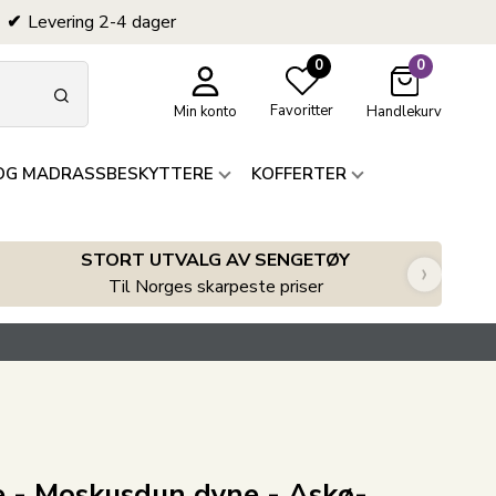
Levering 2-4 dager
0
0
Favoritter
Min konto
Handlekurv
OG MADRASSBESKYTTERE
KOFFERTER
STORT UTVALG AV SENGETØY
›
Til Norges skarpeste priser
e - Moskusdun dyne - Askø-