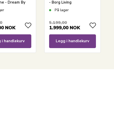
yne - Dream By
- Borg Living
rinsessen
ger
På lager
00
5.199,00
00
NOK
1.999,00
NOK
 i handlekurv
Legg i handlekurv