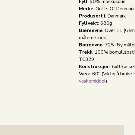
Fyll
: 90% moskusdun
Merke
: Quilts Of Denmar
Produsert i
: Danmark
Fyllvekt
: 680g
Bæreevne
: Over 11 (Ga
målemetode)
Bæreevne
: 725 (Ny mål
Trekk
: 100% bomullsbati
TC329
Konstruksjon
: 8x8 kasse
Vask
: 60°
(Viktig å bruke
vaskemiddel
)