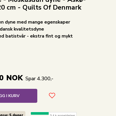
0 cm - Quilts Of Denmark
 en dyne med mange egenskaper
 dansk kvalitetsdyne
 batistvår - ekstra fint og mykt
0
NOK
Spar 4.300,-
GG I KURV
nse: 5 dager