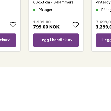
60x63 cm - 3-kammers
vinterd
pute - Borg Living
Borg - P
På lager
På la
-
y Night
1.999,00
7.699,
799,00
NOK
3.299,
ekurv
Legg i handlekurv
Legg