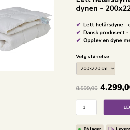
dynen - 200x22
Lett helårsdyne -
Dansk produsert -
Opplev en dyne med
Velg størrelse
4.299,0
8.599,00
LE
På lager
Levera