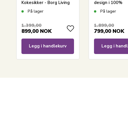
Kokesikker - Borg Living
design i 100%
fyldig madrassbeskytter i
bomullssateng -
På lager
På lager
100% Oeko-tex bomull
Hexagon peach 
Sengesett fra B
1.399,00
1.899,00
899,00
NOK
799,00
NOK
Legg i handlekurv
Legg i handl