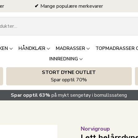
er
Mange populære merkevarer
KEN
HÅNDKLÆR
MADRASSER
TOPMADRASSER 
INNREDNING
STORT DYNE OUTLET
Spar opptil 70%
Spar opptil 63%
på mykt sengetøy i bomullssateng
Norvigroup
Lett helårsdyn