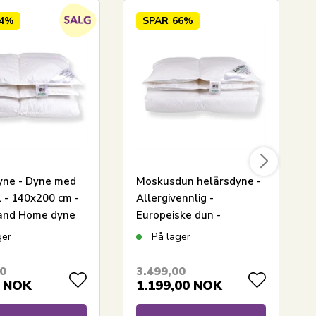
54%
SPAR
66%
yne - Dyne med
Moskusdun helårsdyne -
l - 140x200 cm -
Allergivennlig -
and Home dyne
Europeiske dun -
140x200 cm - Zen Sleep
ger
På lager
dyne
00
3.499,00
NOK
1.199,00
NOK