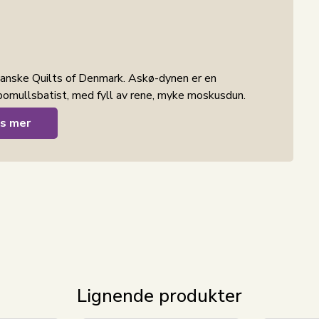
danske Quilts of Denmark. Askø-dynen er en
omullsbatist, med fyll av rene, myke moskusdun.
erdt å merke seg.
s mer
cm her
utviklet og produsert i Danmark med fokus på
k samarbeider med en rekke uavhengige
en til produktene sine.
terhavet hvor de barske bølgene ruller i land, og til
iker og bukter hvor det råder fred, ro og idyll.
Lignende produkter
r som er fremstilt i Danmark, av mennesker med