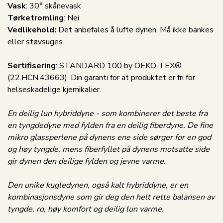
Vask
: 30° skånevask
Tørketromling
: Nei
Vedlikehold:
Det anbefales å lufte dynen. Må ikke bankes
eller støvsuges.
Sertifisering
: STANDARD 100 by OEKO-TEX®
(22.HCN.43663). Din garanti for at produktet er fri for
helseskadelige kjemikalier.
En deilig lun hybriddyne - som kombinerer det beste fra
en tyngdedyne med fylden fra en deilig fiberdyne. De fine
mikro glassperlene på dynens ene side sørger for en god
og høy tyngde, mens fiberfyllet på dynens motsatte side
gir dynen den deilige fylden og jevne varme.
Den unike kugledynen, også kalt hybriddyne, er en
kombinasjonsdyne som gir deg den helt rette balansen av
tyngde, ro, høy komfort og deilig lun varme.