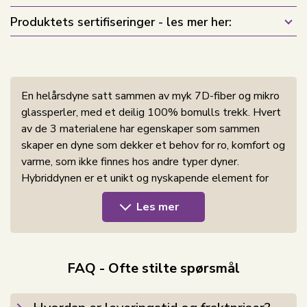
Produktets sertifiseringer - les mer her:
En helårsdyne satt sammen av myk 7D-fiber og mikro
glassperler, med et deilig 100% bomulls trekk. Hvert
av de 3 materialene har egenskaper som sammen
skaper en dyne som dekker et behov for ro, komfort og
varme, som ikke finnes hos andre typer dyner.
Hybriddynen er et unikt og nyskapende element for
søvnen din, som reduserer søvnforstyrrelser, skaper
Les mer
større kroppslig ro og gir deg mulighet for bedre søvn.
Med hybriddynen skapes et ekstra nivå - tyngden
kombineres med en deilig myk fiberdyne, og det
skapes også en varm nattesøvn og høy komfort.
FAQ - Ofte stilte spørsmål
Dynen bør ikke brukes av små barn eller gravide.