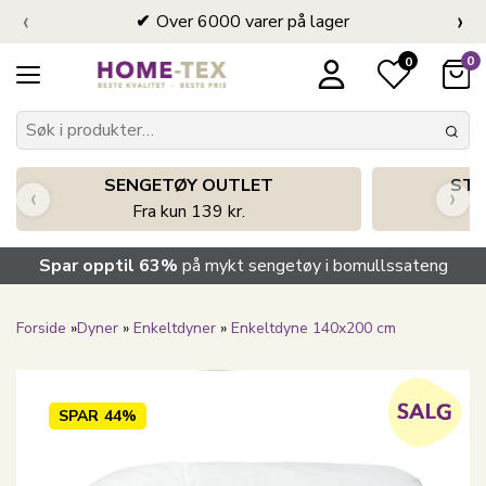
‹
›
Over 6000 varer på lager
0
0
SENGETØY OUTLET
STO
‹
›
Fra kun 139 kr.
Spar opptil 63%
på mykt sengetøy i bomullssateng
Forside
»
Dyner
»
Enkeltdyner
»
Enkeltdyne 140x200 cm
SPAR
44%