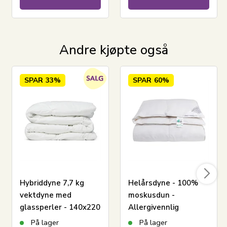
Andre kjøpte også
SPAR
33%
SPAR
60%
LEGG I KURV
Hybriddyne 7,7 kg
Helårsdyne - 100%
vektdyne med
moskusdun -
Les vår dyneguide
glassperler - 140x220
Allergivennlig
Les om vedlikehold av dyner og puter
cm - Helårsdyne med
dundyne - 140x220
På lager
På lager