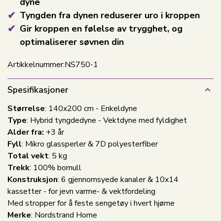
dyne
Tyngden fra dynen reduserer uro i kroppen
Gir kroppen en følelse av trygghet, og
optimaliserer søvnen din
Artikkelnummer:
NS750-1
Spesifikasjoner
Størrelse
: 140x200 cm - Enkeldyne
Type
: Hybrid tyngdedyne - Vektdyne med fyldighet
Alder fra:
+3 år
Fyll
: Mikro glassperler & 7D polyesterfiber
Total vekt
: 5 kg
Trekk
: 100% bomull
Konstruksjon
: 6 gjennomsyede kanaler & 10x14
kassetter - for jevn varme- & vektfordeling
Med stropper for å feste sengetøy i hvert hjørne
Merke
: Nordstrand Home