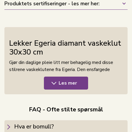
Produktets sertifiseringer - les mer her:
Lekker Egeria diamant vaskeklut
30x30 cm
Gjør din daglige pleie litt mer behagelig med disse
stilrene vaskeklutene fra Egeria. Den ensfargede
fargen gir et eksklusivt og innbydende uttrykk som
Les mer
passer perfekt inn i ethvert bad. Fremstilt i 100%
bomull får du en myk og behagelig kvalitet som føles
skånsom mot huden. Samtidig sikrer den gode
absorberingsevnen at vaskekluten er effektiv i bruk -
FAQ - Ofte stilte spørsmål
perfekt for både ansikt og kropp. Den praktiske
opphengshempen gjør det enkelt å henge vaskekluten
Hva er bomull?
opp etter bruk, slik at den raskt kan tørke og alltid er