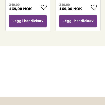
349,00
349,00
169,00
NOK
169,00
NOK
LEGG I KURV
Legg i handlekurv
Legg i handlekurv
Les vår håndkleguide
Se vårt utvalg av håndklepakker
Se vårt store utvalg av tilbehør til baderommet
Har du spørsmål om produktet?