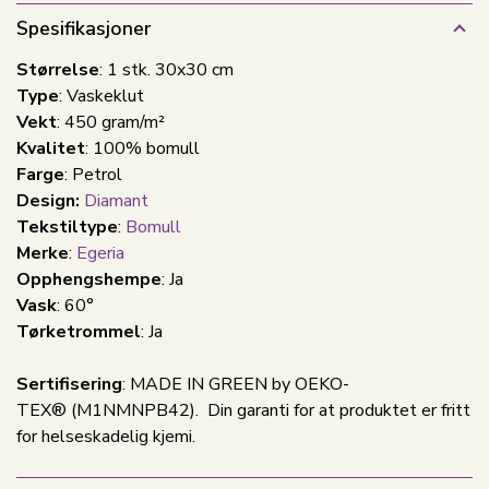
Spesifikasjoner
Størrelse
: 1 stk. 30x30 cm
Type
: Vaskeklut
Vekt
: 450 gram/m²
Kvalitet
: 100% bomull
Farge
: Petrol
Design:
Diamant
Tekstiltype
:
Bomull
Merke
:
Egeria
Opphengshempe
: Ja
Vask
: 60°
Tørketrommel
: Ja
Sertifisering
: MADE IN GREEN by OEKO-
TEX® (M1NMNPB42). Din garanti for at produktet er fritt
for helseskadelig kjemi.