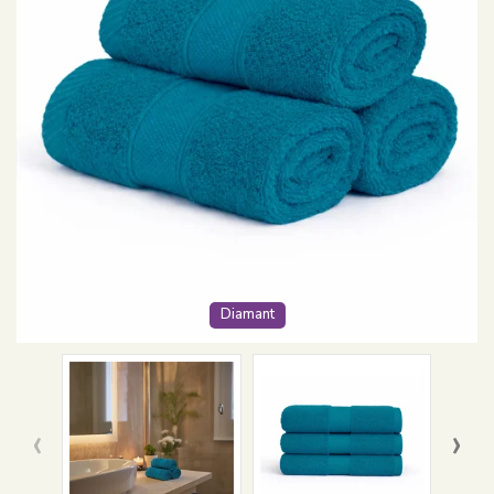
Diamant
‹
›