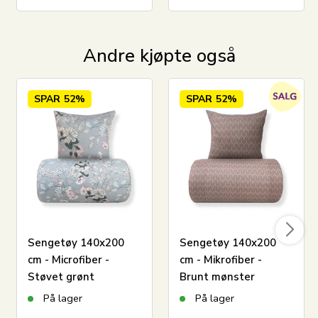
stilrent design – og skaper tekstiler som tilfører en
følelse av luksus til din daglige rutine.
Se vårt store utvalg av produkter fra Egeria her
Andre kjøpte også
SPAR
52%
SPAR
52%
Sengetøy 140x200
Sengetøy 140x200
cm - Microfiber -
cm - Mikrofiber -
Støvet grønt
Brunt mønster
blomstret print
På lager
På lager