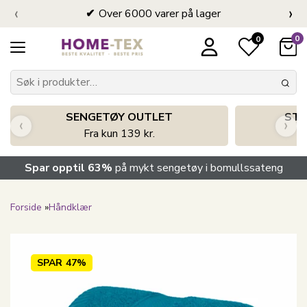
‹
›
Over 6000 varer på lager
0
0
SENGETØY OUTLET
STO
‹
›
Fra kun 139 kr.
Spar opptil 63%
på mykt sengetøy i bomullssateng
Forside
»
Håndklær
SPAR
47%