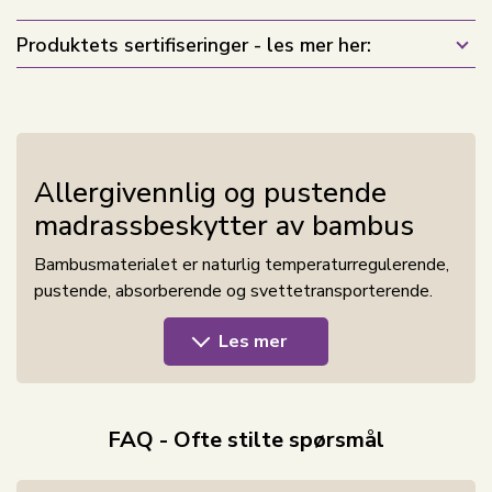
Produktets sertifiseringer - les mer her:
Allergivennlig og pustende
madrassbeskytter av bambus
Bambusmaterialet er naturlig temperaturregulerende,
pustende, absorberende og svettetransporterende.
Dette er alle egenskaper som gir deg de beste
Les mer
forutsetningene for en sunn nattesøvn.
Madrassbeskytteren består av 100%
bambuspolstring, som er pustende, silkemyk,
svettetransporterende og temperaturregulerende.
FAQ - Ofte stilte spørsmål
Fyllet er kassettsydd og med fibrene festet til sidene,
slik at det ikke klumper seg sammen, og gir en optimal