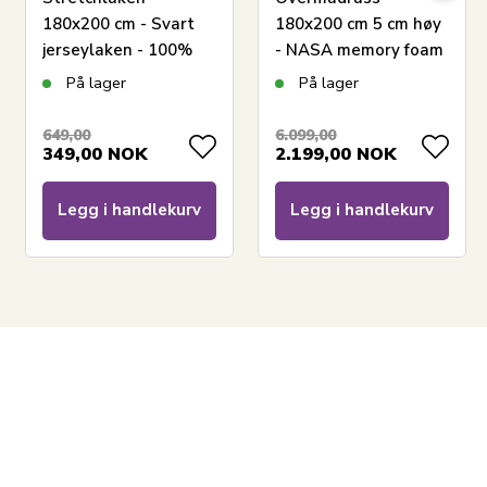
180x200 cm - Svart
180x200 cm 5 cm høy
jerseylaken - 100%
- NASA memory foam
bomull - Formsydd
- Ergonomisk
På lager
På lager
laken til dobbeltseng
overmadrass - Borg
Living
649,00
6.099,00
349,00
NOK
2.199,00
NOK
Legg i handlekurv
Legg i handlekurv
LEGG I KURV
Har du spørsmål om produktet?