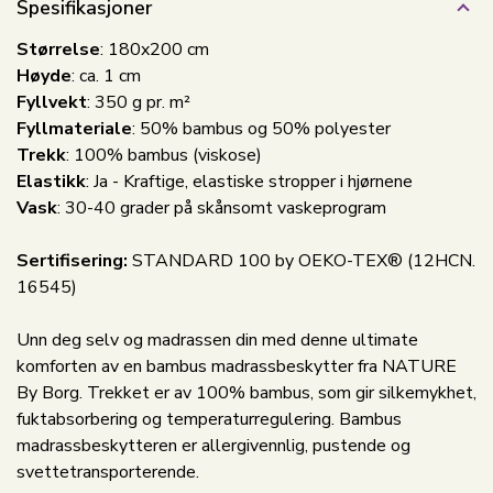
Spesifikasjoner
Størrelse
: 180x200 cm
Høyde
: ca. 1 cm
Fyllvekt
: 350 g pr. m²
Fyllmateriale
: 50% bambus og 50% polyester
Trekk
: 100% bambus (viskose)
Elastikk
: Ja - Kraftige, elastiske stropper i hjørnene
Vask
: 30-40 grader på skånsomt vaskeprogram
Sertifisering:
STANDARD 100 by OEKO-TEX® (12HCN.
16545)
Unn deg selv og madrassen din med denne ultimate
komforten av en bambus madrassbeskytter fra NATURE
By Borg. Trekket er av 100% bambus, som gir silkemykhet,
fuktabsorbering og temperaturregulering. Bambus
madrassbeskytteren er allergivennlig, pustende og
svettetransporterende.