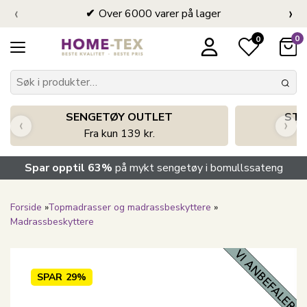
‹
›
Over 6000 varer på lager
0
0
SENGETØY OUTLET
STO
‹
›
Fra kun 139 kr.
Spar opptil 63%
på mykt sengetøy i bomullssateng
Forside
»
Topmadrasser og madrassbeskyttere
»
Madrassbeskyttere
SPAR
29%