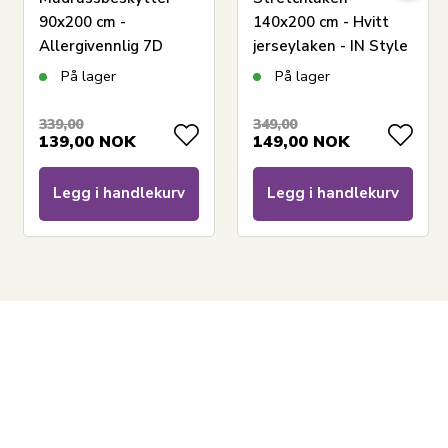
90x200 cm -
140x200 cm - Hvitt
Allergivennlig 7D
jerseylaken - IN Style
mikrofiber - Zen Sleep
formsydd laken
På lager
På lager
madrassbeskytter
339,00
349,00
139,00
NOK
149,00
NOK
Legg i handlekurv
Legg i handlekurv
LEGG I KURV
Les vår veiledning om madrassbeskyttere
Se vårt store utvalg av laken 90x200
Se vårt utvalg av overmadrasser