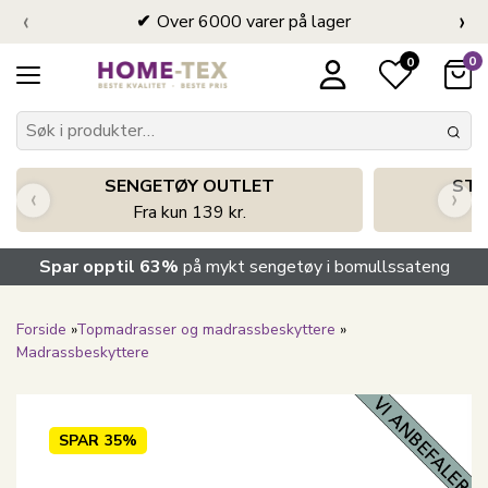
‹
›
Over 6000 varer på lager
0
0
SENGETØY OUTLET
STO
‹
›
Fra kun 139 kr.
Spar opptil 63%
på mykt sengetøy i bomullssateng
Forside
»
Topmadrasser og madrassbeskyttere
»
Madrassbeskyttere
SPAR
35%