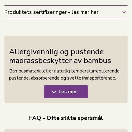
Produktets sertifiseringer - les mer her:
Allergivennlig og pustende
madrassbeskytter av bambus
Bambusmaterialet er naturlig temperaturregulerende,
pustende, absorberende og svettetransporterende.
Dette er alle egenskaper som gir deg de beste
Les mer
forutsetningene for en sunn nattesøvn.
Madrassbeskytteren består av 100%
bambuspolstring, som er pustende, silkemyk,
svettetransporterende og temperaturregulerende.
FAQ - Ofte stilte spørsmål
Fyllet er kassettsydd og med fibrene festet til sidene,
slik at det ikke klumper seg sammen, og gir en optimal