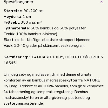
Spesifikasjoner
Størrelse
: 90x200 cm
Høyde
: ca. 1 cm
Fyllvekt
: 350 g pr. m²
Fyllmateriale
: 50% bambus og 50% polyester
Trekk
: 100% bambus (viskose)
Elastikk
: Ja - Kraftige, elastiske stropper i hjørnene
Vask
: 30-40 grader på skånsomt vaskeprogram
Sertifisering:
STANDARD 100 by OEKO-TEX® (12HCN.
16545)
Unn deg selv og madrassen din med denne ultimate
komforten av en bambus madrassbeskytter fra NATURE
By Borg. Trekket er av 100% bambus, som gir silkemykhet,
fuktabsorbering og temperaturregulering. Bambus
madrassbeskytteren er allergivennlig, pustende og
svettetransporterende.