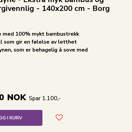
ergivennlig - 140x200 cm - Borg
yne med 100% mykt bambustrekk
l som gir en følelse av letthet
ynen, som er behagelig å sove med
0
NOK
Spar 1.100,-
GG I KURV