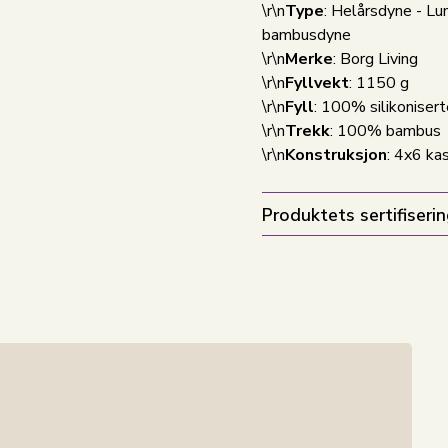
\r\n
Type
: Helårsdyne - Lu
bambusdyne
\r\n
Merke
: Borg Living
\r\n
Fyllvekt
: 1150 g
\r\n
Fyll
: 100% silikonisert
\r\n
Trekk
: 100% bambus
\r\n
Konstruksjon
: 4x6 ka
Produktets sertifiserin