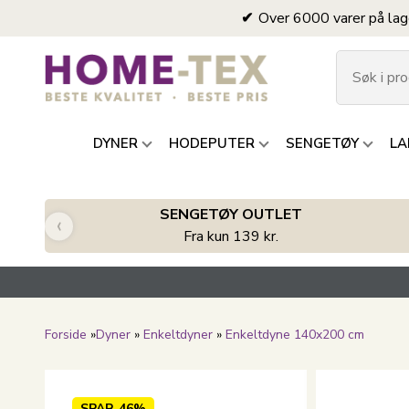
Over 6000 varer på lag
DYNER
HODEPUTER
SENGETØY
LA
SENGETØY OUTLET
‹
Fra kun 139 kr.
Forside
»
Dyner
»
Enkeltdyner
»
Enkeltdyne 140x200 cm
SPAR
46%