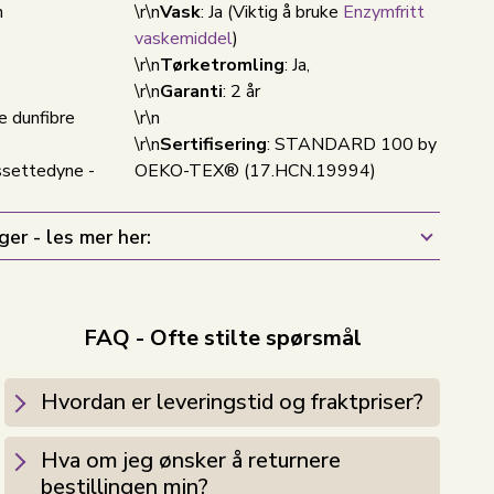
n
\r\n
Vask
: Ja
(Viktig å bruke
Enzymfritt
vaskemiddel
)
\r\n
Tørketromling
: Ja,
\r\n
Garanti
: 2 år
e dunfibre
\r\n
\r\n
Sertifisering
: STANDARD 100 by
ssettedyne -
OEKO-TEX® (17.HCN.19994)
ger - les mer her:
FAQ - Ofte stilte spørsmål
Hvordan er leveringstid og fraktpriser?
Hva om jeg ønsker å returnere
bestillingen min?