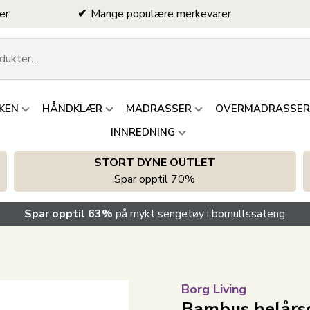
er
Mange populære merkevarer
KEN
HÅNDKLÆR
MADRASSER
OVERMADRASSER
INNREDNING
STORT DYNE OUTLET
Spar opptil 70%
Spar opptil 63%
på mykt sengetøy i bomullssateng
Borg Living
Bambus helårs