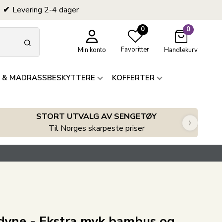
Levering 2-4 dager
0
0
Favoritter
Min konto
Handlekurv
 & MADRASSBESKYTTERE
KOFFERTER
STORT UTVALG AV SENGETØY
›
Til Norges skarpeste priser
dyne - Ekstra myk bambus og