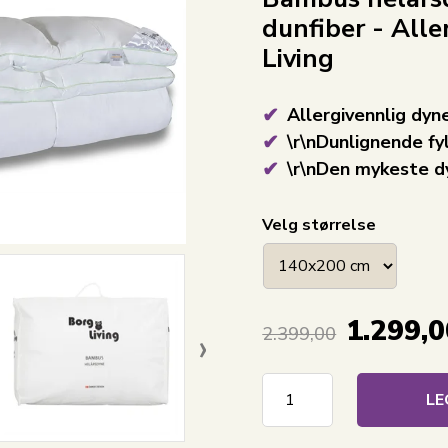
dunfiber - All
Living
Allergivennlig d
\r\nDunlignende fyl
\r\nDen mykeste d
Velg størrelse
1.299,0
›
2.399,00
LE