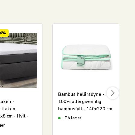
54%
Bambus helårsdyne -
aken -
100% allergivennlig
ttlaken
bambusfyll - 140x220 cm
8 cm - Hvit -
- Nature By Borg
På lager
mbus - Laken til
bambusdyne
ger
rass