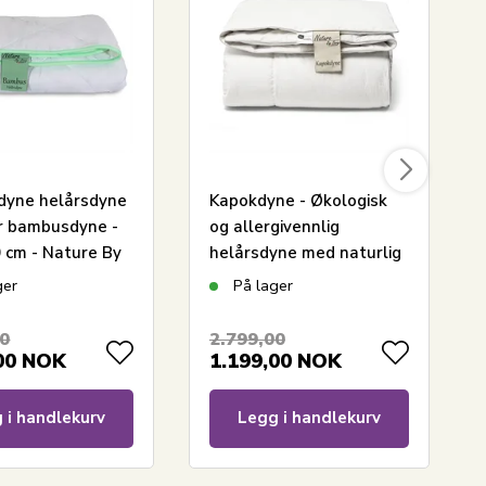
yne helårsdyne
Kapokdyne - Økologisk
r bambusdyne -
og allergivennlig
 cm - Nature By
helårsdyne med naturlig
ambusdyne
fyll - 150x210 cm -
ger
På lager
Nature By Borg
kapokdyne
00
2.799,00
00
NOK
1.199,00
NOK
 i handlekurv
Legg i handlekurv