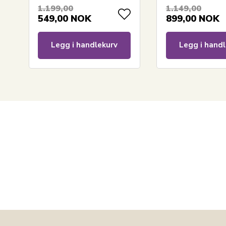
madrassbeskytte
1.199,00
1.149,00
Nature by Borg
549,00
NOK
899,00
NOK
Legg i handlekurv
Legg i handl