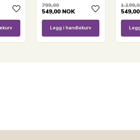
r fra
799,00
1.199,
549,00
NOK
549,00
ekurv
Legg i handlekurv
Legg