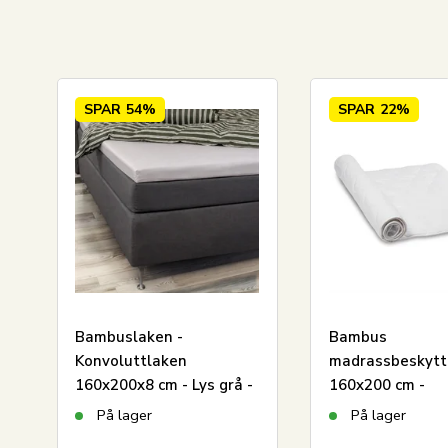
SPAR
54%
SPAR
22%
LEGG I KURV
Bambuslaken -
Bambus
Konvoluttlaken
madrassbeskytte
160x200x8 cm - Lys grå -
160x200 cm -
100% bambus - Laken til
Allergivennlig o
På lager
På lager
overmadrass
temperaturregu