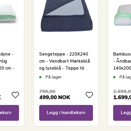
dyne -
Sengeteppe - 220X240
Bambusd
klusive serier av dyner, puter og boligtekstiler til
nlig
cm - Vendbart Mørkeblå
- Åndba
jent for sin nytenkning innen kvalitet og design. Borg
0 cm -
og lyseblå - Teppe til
140x200
mal og behagelig nattesøvn samt pynter opp hjemmet
trekvart seng
Borg b
På lager
På la
799,00
2.699,
K
499,00
NOK
1.699,
ekurv
Legg i handlekurv
Legg