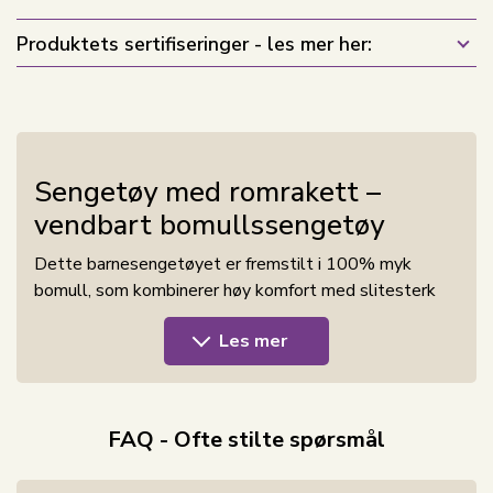
Produktets sertifiseringer - les mer her:
Sengetøy med romrakett –
vendbart bomullssengetøy
Dette barnesengetøyet er fremstilt i 100% myk
bomull, som kombinerer høy komfort med slitesterk
kvalitet. Ren bomull gjør sengetøyet pustende og
Les mer
behagelig mot huden, slik at barnet ditt får de beste
forutsetninger for en god og trygg nattsøvn.
Når du velger barnesengetøy i 100% bomull, får du:
FAQ - Ofte stilte spørsmål
Myk og behagelig kvalitet mot huden