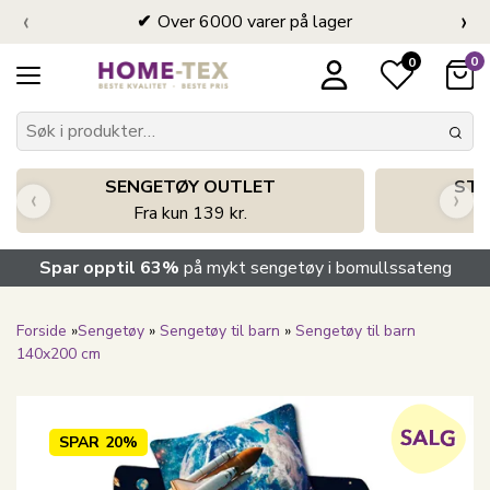
‹
›
Over 6000 varer på lager
0
0
SENGETØY OUTLET
STO
‹
›
Fra kun 139 kr.
Spar opptil 63%
på mykt sengetøy i bomullssateng
Forside
»
Sengetøy
»
Sengetøy til barn
»
Sengetøy til barn
140x200 cm
SPAR
20%