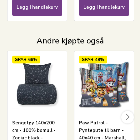
Legg i handlekurv
Legg i handlekurv
Andre kjøpte også
LEGG I KURV
SPAR
68%
SPAR
49%
Les vår sengetøyguide
Se vårt store utvalg av laken
Se vårt store utvalg av dyner 140x200
Har du spørsmål om produktet?
Sengetøy 140x200
Paw Patrol -
cm - 100% bomull -
Pyntepute til barn -
Zodiac black -
40x40 cm - Marshall,