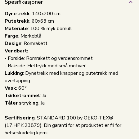
Spesifikasjoner
Dynetrekk
: 140x200 cm
Putetrekk
: 60x63 cm
Materiale
: 100 % myk bomull
Farge
: Mørkeblå
Design
: Romrakett
Vendbart:
- Forside: Romrakett og verdensrommet
- Bakside: Heltrykk med små motiver
Lukking
: Dynetrekk med knapper og putetrekk med
overlapping
Vask
: 60°
Tørketrommel
: Ja
Tåler stryking
: Ja
Sertifisering
: STANDARD 100 by OEKO-TEX®
(17.HPK.23879). Din garanti for at produktet er fri for
helseskadelig kjemi.